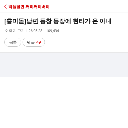
C
악플달면 쩌리쩌려버려
A
[흥미돋]
남편 동창 등장에 현타가 온 아내
F
작
작
조
소 돼지 고기
26.05.28
109,434
성
성
회
E
자
시
수
목록
댓글
49
간