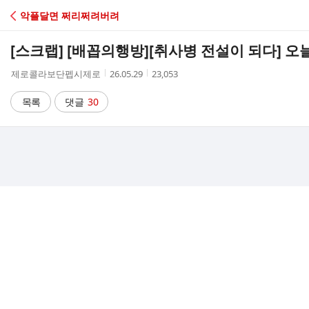
C
악플달면 쩌리쩌려버려
A
[스크랩] [배꼽의행방]
[취사병 전설이 되다] 오늘
F
작
작
조
제로콜라보단펩시제로
26.05.29
23,053
성
성
회
E
자
시
수
목록
댓글
30
간