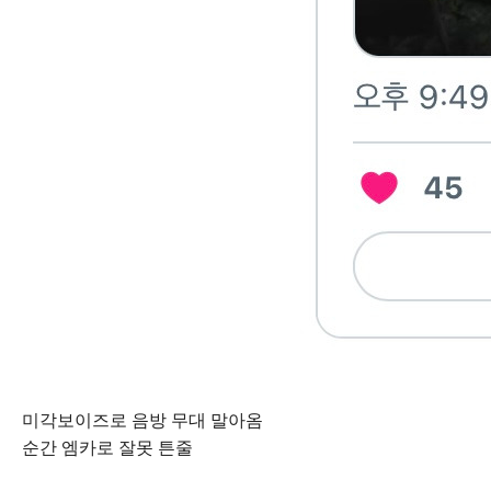
미각보이즈로 음방 무대 말아옴
순간 엠카로 잘못 튼줄