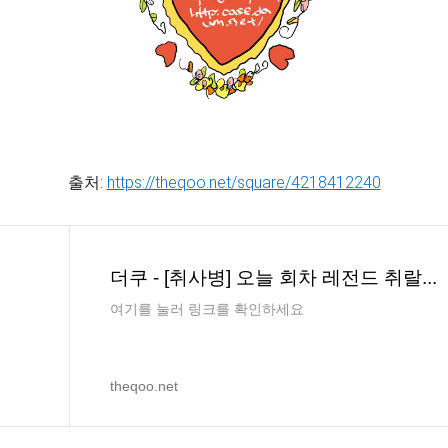
출처:
https://theqoo.net/square/4218412240
더쿠 - [취사병] 오늘 회차 레전드 취랄...
여기를 눌러 링크를 확인하세요
theqoo.net