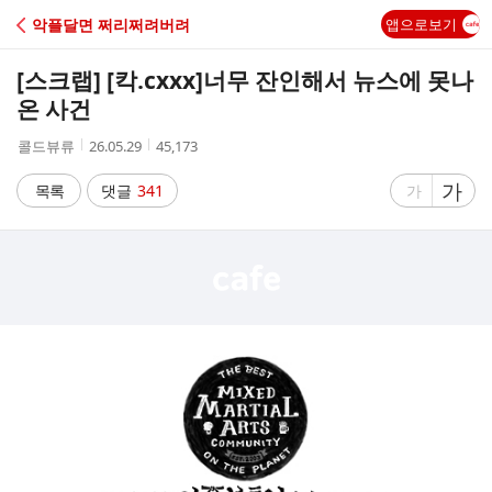
C
악플달면 쩌리쩌려버려
앱으로보기
A
[스크랩] [칵.cxxx]
너무 잔인해서 뉴스에 못나
F
온 사건
작
작
조
콜드뷰류
26.05.29
45,173
E
성
성
회
자
시
수
글
가
글
목록
댓글
341
가
간
자
자
크
크
기
기
크
작
게
게