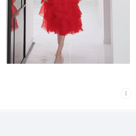
현
재
게
시
글
추
가
기
능
열