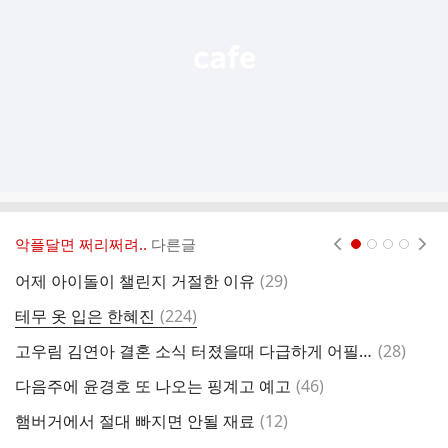
기
악플달면 쩌리쩌려..
다른글
현재페이지 1
2
3
4
댓
어제 아이돌이 챌린지 거절한 이유
(
29
)
글
댓
테무 옷 입은 한혜진
(
224
)
김
글
댓
고우림 김연아 결혼 소식 터졌을때 다급하게 어필을 했던 고우림 소속사와 팬들.twt
(
28
)
주
글
댓
다음주에 윤경호 또 나오는 핑계고 예고
(
46
)
경
글
댓
햄버거에서 절대 빠지면 안될 재료
(
12
)
글