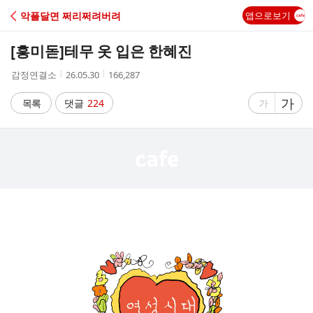
C
악플달면 쩌리쩌려버려
앱으로보기
A
[흥미돋]
테무 옷 입은 한혜진
F
작
작
조
감정연결소
26.05.30
166,287
성
성
회
E
자
시
수
글
가
글
목록
댓글
224
가
간
자
자
크
크
기
기
크
작
게
게