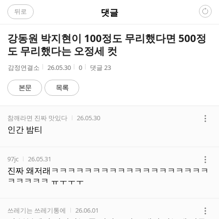
C
댓글
뒤로
A
강동원 박지현이 100정도 무리했다면 500정
F
도 무리했다는 오정세 컷
E
작
작
조
감정연결소
26.05.30
0
댓글
23
성
성
회
자
시
수
본문
목록
간
댓
작성자
작성시간
참깨라면 진짜 맛있다
26.05.30
글
더
인간 밤티
리
보
스
기
트
작성자
작성시간
97jc
26.05.31
더
진짜 왜저래ㅋㅋㅋㅋㅋㅋㅋㅋㅋㅋㅋㅋㅋㅋㅋㅋㅋㅋㅋ
보
ㅋㅋㅋㅋㅋ ㅠㅜㅜㅜ
기
작성자
작성시간
쓰레기는 쓰레기통에
26.06.01