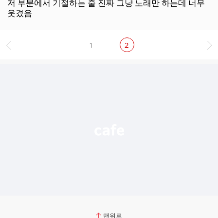
더
저 부분에서 기절하는 줄 진짜 그냥 노래만 하는데 너무
보
웃겼음
기
1
2
맨위로