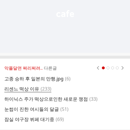
악플달면 쩌리쩌려..
다른글
현재페이지 1
2
3
4
댓
고종 승하 후 일본의 만행.jpg
(
6
)
글
댓
리센느 떡상 이유
(
233
)
글
댓
하이닉스 주가 떡상으로인한 새로운 쟁점
(
33
)
글
댓
눈썹이 진한 여시들의 달글
(
51
)
청
글
댓
잠실 야구장 뷔페 대기중
(
69
)
엽
글