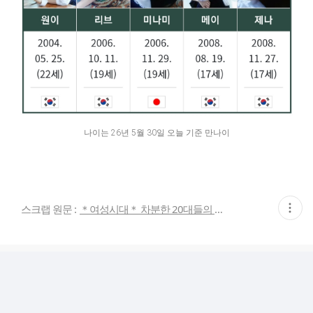
나이는 26년 5월 30일 오늘 기준 만나이
현
스크랩 원문 :
＊여성시대＊ 차분한 20대들의 알흠다운 공간
재
게
시
글
추
가
기
능
열
기