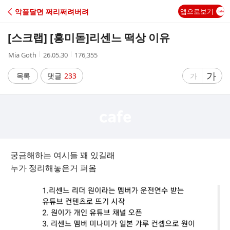
C
악플달면 쩌리쩌려버려
앱으로보기
A
[스크랩] [흥미돋]
리센느 떡상 이유
F
작
작
조
Mia Goth
26.05.30
176,355
성
성
회
E
자
시
수
글
가
글
목록
댓글
233
가
간
자
자
크
크
기
기
크
작
게
게
궁금해하는 여시들 꽤 있길래
누가 정리해놓은거 퍼옴