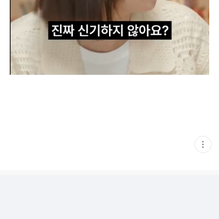
현
재
게
시
글
추
가
기
능
열
기