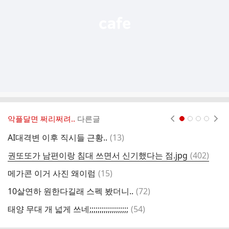
악플달면 쩌리쩌려..
다른글
현재페이지 1
2
3
4
댓
AI대격변 이후 직시들 근황..
(
13
)
전
글
댓
권또또가 남편이랑 침대 쓰면서 신기했다는 점.jpg
(
402
)
글
댓
메가콘 이거 사진 왜이럼
(
15
)
글
댓
10살연하 원한다길래 스펙 봤더니..
(
72
)
디
글
댓
태양 무대 개 넓게 쓰네;;;;;;;;;;;;;;;;;;;
(
54
)
글