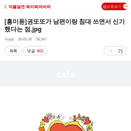
C
악플달면 쩌리쩌려버려
앱으로보기
A
[흥미돋]
권또또가 남편이랑 침대 쓰면서 신기
F
했다는 점.jpg
작
작
조
nupp
26.05.30
58,341
E
성
성
회
자
시
수
글
가
글
목록
댓글
402
가
간
자
자
크
크
기
기
크
작
게
게