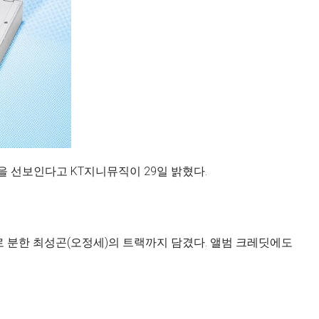
을 선보인다고 KT지니뮤직이 29일 밝혔다.
수로 분한 최성곤(오정세)의 트랙까지 담겼다. 앨범 크레딧에도