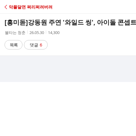
C
악플달면 쩌리쩌려버려
A
[흥미돋]
강동원 주연 '와일드 씽', 아이돌 콘셉트
F
작
작
조
불타는 청춘
26.05.30
14,300
성
성
회
E
자
시
수
목록
댓글
6
간