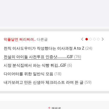
악플달면 쩌리쩌려..
다른글
현재페이지 1
2
3
4
댓
전직 이사도우미가 작성했다는 이사과정 A to Z
(
24
)
＜
글
댓
전설의 아이돌 사전투표 인증샷..........GIF
(
76
)
죠
글
댓
시장 분식집에서 파는 식빵 튀김..GIF
(
6
)
이
글
댓
다이어터를 위한 일반식 모음
(
18
)
글
댓
내가보려고 만든 신생아 체크리스트 라며 뜬 글
(
59
)
글
맨위로