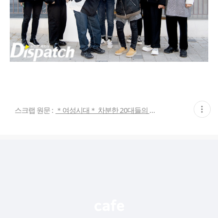
현
스크랩 원문 :
＊여성시대＊ 차분한 20대들의 알흠다운 공간
재
게
시
글
추
가
기
능
열
기