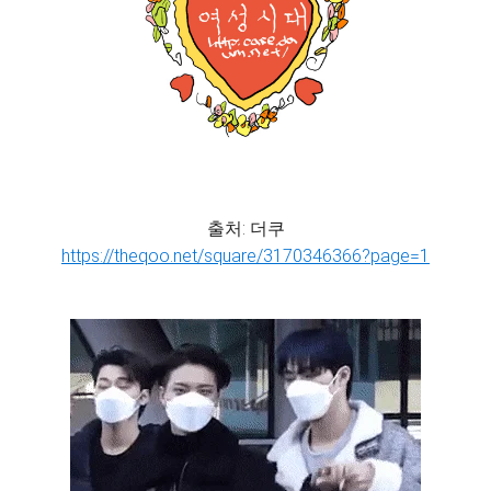
출처: 더쿠
https://theqoo.net/square/3170346366?page=1