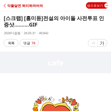
C
악플달면 쩌리쩌려버려
앱으로보기
A
[스크랩] [흥미돋]
전설의 아이돌 사전투표 인
F
증샷..........GIF
작
작
조
2026다잘됨
26.05.31
49,842
E
성
성
회
자
시
수
글
가
글
목록
댓글
76
가
간
자
자
크
크
기
기
크
작
게
게