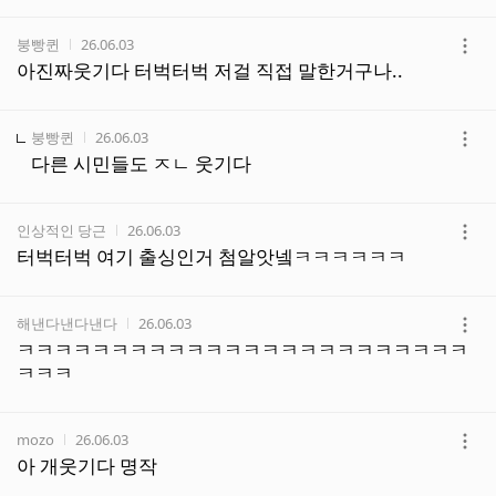
작성자
작성시간
붕빵퀸
26.06.03
더
아진짜웃기다 터벅터벅 저걸 직접 말한거구나..
보
기
작성자
작성시간
붕빵퀸
26.06.03
더
다른 시민들도 ㅈㄴ 웃기다
보
기
작성자
작성시간
인상적인 당근
26.06.03
더
터벅터벅 여기 출싱인거 첨알앗넼ㅋㅋㅋㅋㅋㅋ
보
기
작성자
작성시간
해낸다낸다낸다
26.06.03
더
ㅋㅋㅋㅋㅋㅋㅋㅋㅋㅋㅋㅋㅋㅋㅋㅋㅋㅋㅋㅋㅋㅋㅋㅋ
보
ㅋㅋㅋ
기
작성자
작성시간
mozo
26.06.03
더
아 개웃기다 명작
보