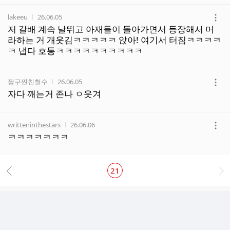
기
작성자
작성시간
lakeeu
26.06.05
더
저 갈배 계속 날뛰고 아재들이 돌아가면서 등장해서 머
보
라하는 거 개웃김ㅋㅋㅋㅋㅋ 앉아! 여기서 터짐ㅋㅋㅋㅋ
기
ㅋ 냅다 호통ㅋㅋㅋㅋㅋㅋㅋㅋㅋㅋ
작성자
작성시간
짱구찐친철수
26.06.05
더
자다 깨는거 존나 ㅇ웃겨
보
기
작성자
작성시간
writteninthestars
26.06.06
더
ㅋㅋㅋㅋㅋㅋㅋ
보
기
21