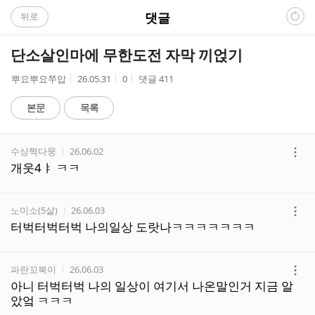
C
댓글
뒤로
A
단소살인마에 무한도전 자막 끼얹기
F
작
작
조
뿌요뿌요쭈압
26.05.31
0
댓글
411
성
성
회
E
자
시
수
본문
목록
간
댓
작성자
작성시간
수상쩍다뭉
26.06.02
글
더
개웃4ㅑ ㅋㅋ
리
보
스
기
트
작성자
작성시간
노미소(5살)
26.06.03
더
터벅터벅터벅 나의일상 도랏나ㅋㅋㅋㅋㅋㅋㅋ
보
기
작성자
작성시간
파란꼬북이
26.06.03
더
아니 터벅터벅 나의 일상이 여기서 나온말인거 지금 알
보
았엌 ㅋㅋㅋ
기