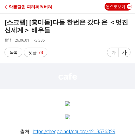
C
악플달면 쩌리쩌려버려
앱으로보기
A
[스크랩] [흥미돋]
다들 한번은 갔다 온 ＜멋진
F
신세계＞ 배우들
작
작
조
flflf
26.06.01
73,386
E
성
성
회
자
시
수
글
가
글
목록
댓글
73
가
간
자
자
크
크
기
기
크
작
게
게
출처 :
https://theqoo.net/square/4219576329