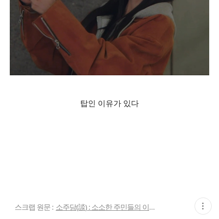
탑인 이유가 있다
현
스크랩 원문 :
소주담(談) : 소소한 주민들의 이야기
재