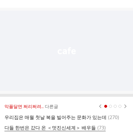
게
시
글
추
가
기
능
열
기
악플달면 쩌리쩌려..
다른글
현재페이지 1
2
3
4
댓
우리집은 매월 첫날 복을 빌어주는 문화가 있는데
(
270
)
글
댓
다들 한번은 갔다 온 ＜멋진신세계＞ 배우들
(
73
)
C
글