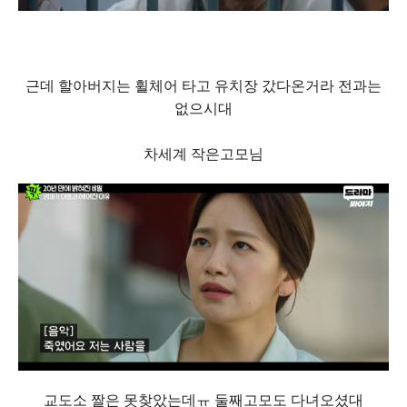
근데 할아버지는 휠체어 타고 유치장 갔다온거라 전과는
없으시대
차세계 작은고모님
교도소 짤은 못찾았는데ㅠ 둘째고모도 다녀오셨대