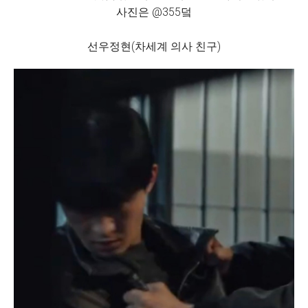
사진은 @355덬
선우정현(차세계 의사 친구)