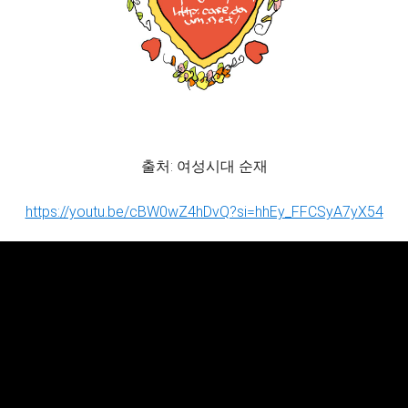
출처: 여성시대 순재
https://youtu.be/cBW0wZ4hDvQ?si=hhEy_FFCSyA7yX54