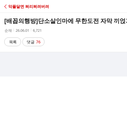
C
악플달면 쩌리쩌려버려
A
[배꼽의행방]
단소살인마에 무한도전 자막 끼얹
F
작
작
조
순재
26.06.01
6,721
성
성
회
E
자
시
수
목록
댓글
76
간