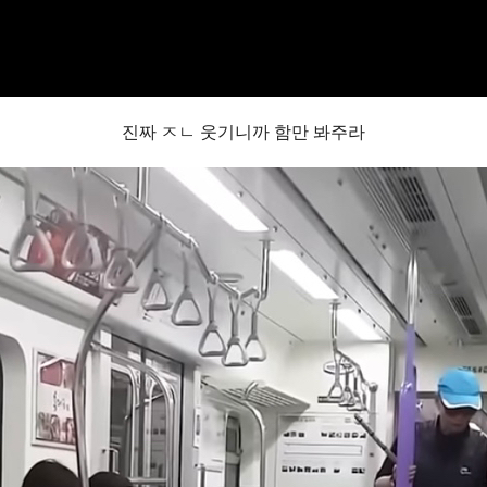
진짜 ㅈㄴ 웃기니까 함만 봐주라