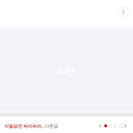
현
재
게
시
글
추
가
기
능
열
기
악플달면 쩌리쩌려..
다른글
현재페이지 1
2
3
4