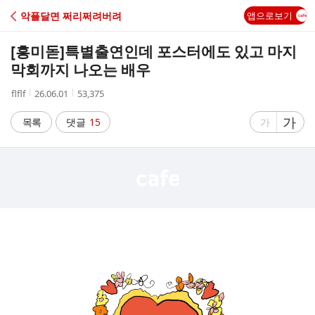
C
악플달면 쩌리쩌려버려
앱으로보기
A
[흥미돋]
특별출연인데 포스터에도 있고 마지
F
막회까지 나오는 배우
작
작
조
flflf
26.06.01
53,375
E
성
성
회
자
시
수
글
가
글
목록
댓글
15
가
간
자
자
크
크
기
기
크
작
게
게