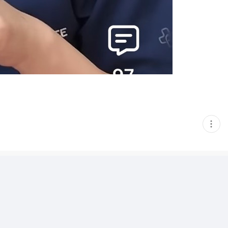
현
재
게
시
글
추
가
기
능
열
기