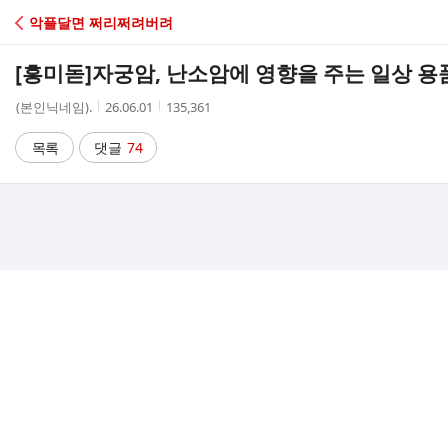
C
악플달면 쩌리쩌려버려
A
[흥미돋]
자궁암, 난소암에 영향을 주는 일상 용
F
작
작
조
(본인닉네임).
26.06.01
135,361
성
성
회
E
자
시
수
목록
댓글
74
간