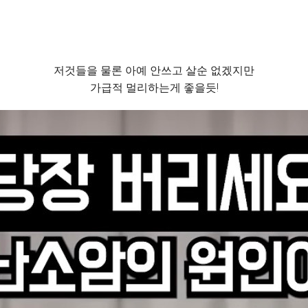
저것들을 물론 아예 안쓰고 살순 없겠지만
가급적 멀리하는게 좋을듯!