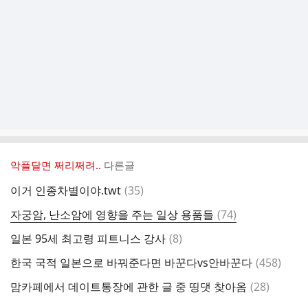
악플달면 쩌리쩌려..
다른글
댓
이거 인종차별이야.twt
(
35
)
글
댓
자궁암, 난소암에 영향을 주는 일상 용품들
(
74
)
글
댓
일본 95세 최고령 피트니스 강사
(
8
)
글
댓
한국 국적 일본으로 바꿔준다면 바꾼다vs안바꾼다
(
458
)
글
댓
맘카페에서 데이트통장에 관한 글 중 띵댓 찾아옴
(
28
)
글