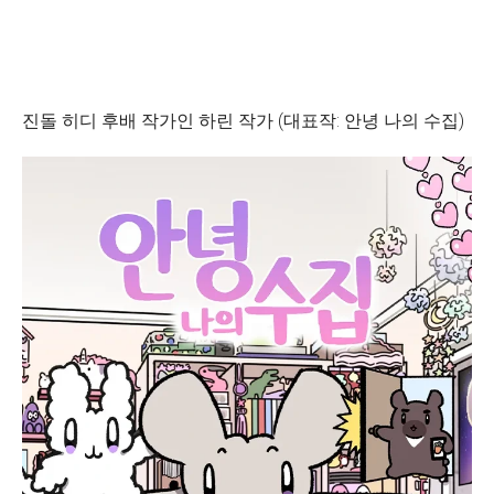
진돌 히디 후배 작가인 하린 작가 (대표작: 안녕 나의 수집)