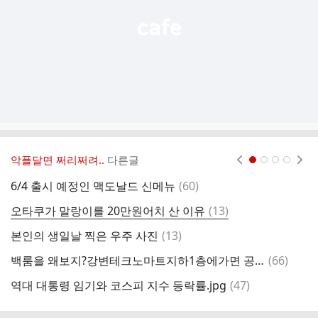
악플달면 쩌리쩌려..
다른글
현재페이지 1
2
3
4
댓
6/4 출시 예정인 맥도날드 신메뉴
(
60
)
글
댓
오타쿠가 말랑이를 20만원어치 산 이유
(
13
)
글
댓
본인의 생일날 찍은 우주 사진
(
13
)
영
글
댓
백룸을 왜보지?강변테크노마트지하1층에가면 공짜로볼수있는데...twt
(
66
)
코
글
댓
역대 대통령 임기와 코스피 지수 등락률.jpg
(
47
)
고
글