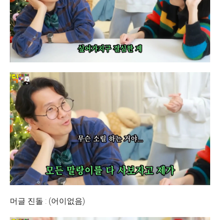
머글 진돌 : (어이없음)