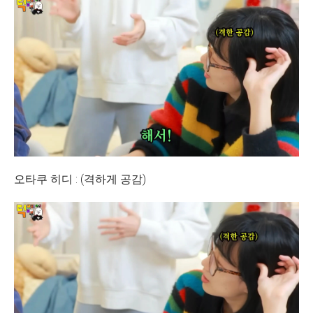
오타쿠 히디 : (격하게 공감)