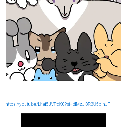
https://youtu.be/Lhai5JVPqK0?si=dlMzJl8R3U5pInJF