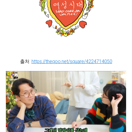
출처:
https://theqoo.net/square/4224714050