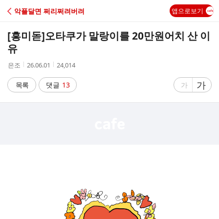
C
악플달면 쩌리쩌려버려
앱으로보기
A
[흥미돋]
오타쿠가 말랑이를 20만원어치 산 이
F
유
작
작
조
은조
26.06.01
24,014
E
성
성
회
자
시
수
글
가
글
목록
댓글
13
가
간
자
자
크
크
기
기
크
작
게
게