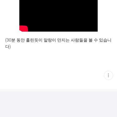
(30분 동안 홀린듯이 말랑이 만지는 사람들을 볼 수 있습니
다)
현
재
게
시
글
추
가
기
능
열
기