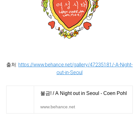
출처:
https://www.behance.net/gallery/47235181/-A-Night-
out-in-Seoul
불금! / A Night out in Seoul - Coen Pohl
www.behance.net