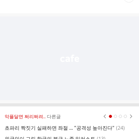
재
게
시
글
추
가
기
능
열
기
악플달면 쩌리쩌려..
다른글
현재페이지 1
2
3
4
댓
초파리 짝짓기 실패하면 좌절 ... "공격성 높아진다"
(
24
)
샤
글
댓
외국인이 그린 한국의 불금 느좋 일러스트
(
13
)
켄