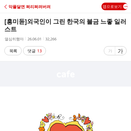
C
악플달면 쩌리쩌려버려
앱으로보기
A
[흥미돋]
외국인이 그린 한국의 불금 느좋 일러
F
스트
작
작
조
열심히햄마
26.06.01
32,266
E
성
성
회
자
시
수
글
가
글
목록
댓글
13
가
간
자
자
크
크
기
기
크
작
게
게