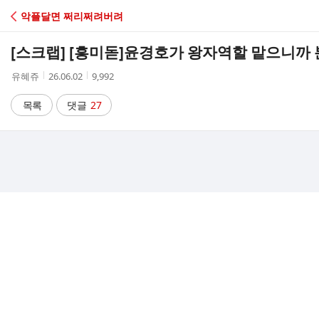
C
악플달면 쩌리쩌려버려
A
[스크랩] [흥미돋]
윤경호가 왕자역할 맡으니까 분
F
작
작
조
유혜쥬
26.06.02
9,992
성
성
회
E
자
시
수
목록
댓글
27
간