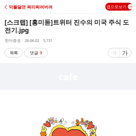
C
악플달면 쩌리쩌려버려
앱으로보기
A
[스크랩] [흥미돋]
트위터 진수의 미국 주식 도
F
전기.jpg
작
작
조
한아증권
26.06.02
5,731
E
성
성
회
자
시
수
글
가
글
목록
댓글
9
가
간
자
자
크
크
기
기
크
작
게
게