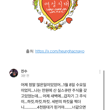
출처:
https://x.com/heunghacnayo