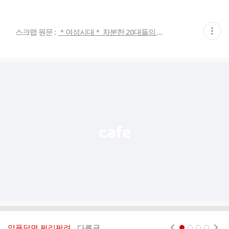
현
스크랩 원문 :
＊여성시대＊ 차분한 20대들의 알흠다운 공간
재
게
시
글
추
가
기
능
열
기
악플달면 쩌리쩌려..
다른글
현재페이지 1
2
3
4