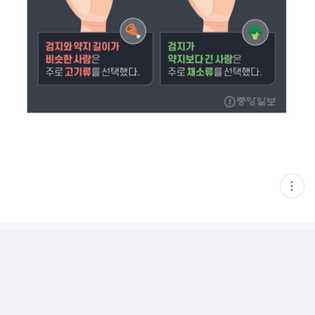
현
재
게
시
글
추
가
기
능
열
기