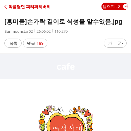
C
악플달면 쩌리쩌려버려
앱으로보기
A
[흥미돋]
손가락 길이로 식성을 알수있음.jpg
F
작
작
조
Sunmoonstar02
26.06.02
110,270
성
성
회
E
자
시
수
글
가
글
목록
댓글
189
가
간
자
자
크
크
기
기
크
작
게
게