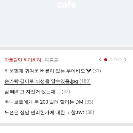
악플달면 쩌리쩌려..
다른글
현재페이지 1
2
3
4
댓
하품할때 귀여운 버릇이 있는 루이바오 🐼
(
31
)
글
댓
손가락 길이로 식성을 알수있음.jpg
(
189
)
글
댓
살 빼려고 자전거 샀는데 ...
(
22
)
급
글
댓
빠니보틀에게 돈 200 빌려 달라는 DM
(
33
)
한
글
댓
노션은 정말 편리한가에 대한 고찰.twt
(
38
)
글