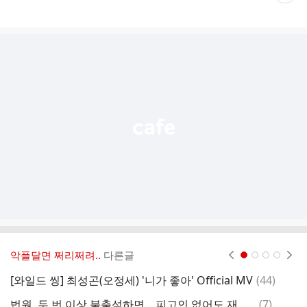
재
게
시
글
추
가
기
능
열
기
악플달면 쩌리쩌려..
다른글
현재페이지 1
2
3
4
댓
[와일드 씽] 최성곤(오정세) '니가 좋아' Official MV
(
44
)
글
댓
법원, 두 번 이상 불출석하면... 피고인 없어도 재판 진행한다
(
7
)
정