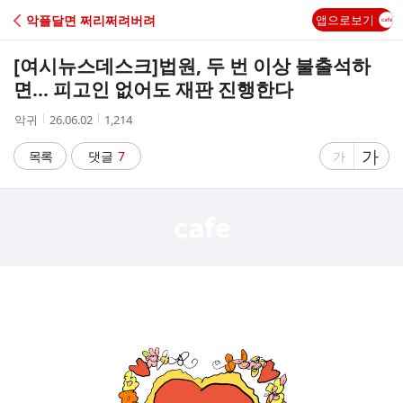
C
악플달면 쩌리쩌려버려
앱으로보기
A
[여시뉴스데스크]
법원, 두 번 이상 불출석하
F
면... 피고인 없어도 재판 진행한다
작
작
조
악귀
26.06.02
1,214
E
성
성
회
자
시
수
글
가
글
목록
댓글
7
가
간
자
자
크
크
기
기
크
작
게
게