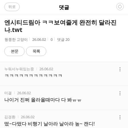
C
댓글
뒤로
A
엔시티드림아 ㅋㅋ보여줄게 완전히 달라진
F
나.twt
E
작
작
조
뚱쭝한 고양이
26.06.02
0
댓글
20
성
성
회
자
시
수
본문
목록
간
댓
작성자
작성시간
누워서누워있는중
26.06.02
글
더
ㅋㅋㅋㅋㅋㅋㅋㅋㅋㅋㅋㅋ
리
보
스
기
트
작성자
작성시간
미결
26.06.02
더
나이거 진쩌 올라올때마다 다 봐ㅠㅠ
보
기
작성자
작성시간
김경환
26.06.02
더
떴~다떴다 비행기 날아라 날아라 높~ 캔디!