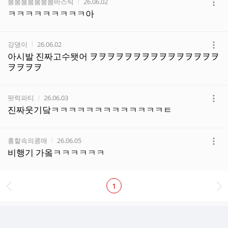
작성자
작성시간
붐붐붐붐붐붐붐바스틱
26.06.02
더
ㅋㅋㅋㅋㅋㅋㅋㅋㅋ아
보
기
작성자
작성시간
강댕이
26.06.02
더
아시발 진짜고수됏어 ヲヲヲヲヲヲヲヲヲヲヲヲヲヲヲ
보
ヲヲヲヲ
기
작성자
작성시간
팟럭파티
26.06.03
더
진짜웃기닼ㅋㅋㅋㅋㅋㅋㅋㅋㅋㅋㅋㅋㅋㅌ
보
기
작성자
작성시간
홍할속의콩매
26.06.05
더
비행기 가옼ㅋㅋㅋㅋㅋㅋ
보
기
1