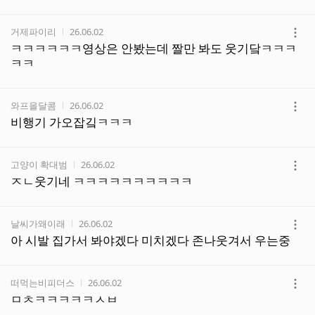
보
기
작성자
작성시간
거제파이리
26.06.02
더
ㅋㅋㅋㅋㅋㅋ영상은 안봤는데 짤만 봐도 웃기닼ㅋㅋㅋ
보
ㅋㅋ
기
작성자
작성시간
와프을달콤
26.06.02
더
비행기 가오잡깈ㅋㅋㅋ
보
기
작성자
작성시간
고양이 확대범
26.06.02
더
ㅈㄴ웃기네 ㅋㅋㅋㅋㅋㅋㅋㅋㅋㅋ
보
기
작성자
작성시간
날씨가왜이래
26.06.02
더
아 시발 집가서 봐야겠다 미치겠다 존나웃겨서 우는중
보
기
작성자
작성시간
떠먹는비피더스
26.06.02
더
ㅁㅊㅋㅋㅋㅋㅋㅅㅂ
보