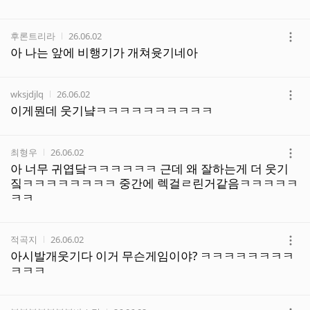
작성자
작성시간
후론트리라
26.06.02
더
아 나는 앞에 비행기가 개쳐윳기네아
보
기
작성자
작성시간
wksjdjlq
26.06.02
더
이게뭔데 웃기냨ㅋㅋㅋㅋㅋㅋㅋㅋㅋㅋ
보
기
작성자
작성시간
최형우
26.06.02
더
아 너무 귀엽닼ㅋㅋㅋㅋㅋㅋ 근데 왜 잘하는게 더 웃기
보
짘ㅋㅋㅋㅋㅋㅋㅋㅋ 중간에 렉걸ㄹ린거같음ㅋㅋㅋㅋㅋ
기
ㅋㅋ
작성자
작성시간
적곡지
26.06.02
더
아시발개웃기다 이거 무슨게임이야? ㅋㅋㅋㅋㅋㅋㅋㅋ
보
ㅋㅋㅋ
기