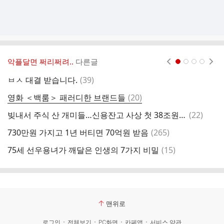
악플달면 쩌리쩌려..
다른글
현재페이지 1
2
3
4
댓
ㅂㅅ 대결 받습니다.
(
39
)
이
글
댓
영화 ＜백룸＞ 패러디한 브랜드들
(
20
)
글
댓
빚내서 주식 산 개미들…신용잔고 사상 첫 38조원 돌파
(
22
)
글
댓
730만원 가지고 1년 버티면 70억원 받음
(
265
)
글
댓
75세 선우용녀가 깨달은 인생의 7가지 비밀
(
15
)
글
맨위로
로그인
전체보기
PC화면
카페앱
서비스 약관