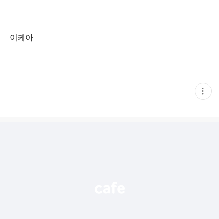
이케아
현
재
게
시
글
추
가
기
능
열
기