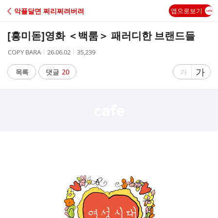
C
악플달면 쩌리쩌려버려
앱으로보기
A
[흥미돋]
영화 ＜백룸＞ 패러디한 브랜드들
F
작
작
조
COPY BARA
26.06.02
35,239
성
성
회
E
자
시
수
글
가
글
목록
댓글
20
가
간
자
자
크
크
기
기
크
작
게
게