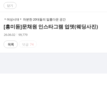
C
닫기
A
＊여성시대＊ 차분한 20대들의 알흠다운 공간
F
[흥미돋]
문채원 인스타그램 업뎃(웨딩사진)
E
작
조
26.06.02
99,779
성
회
시
수
목록
댓글
74
간