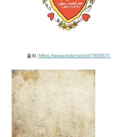
출처:
https://www.instiz.net/pt/7858571