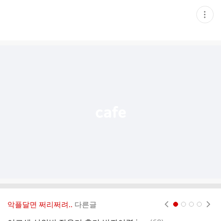
현
재
게
시
글
추
가
기
능
열
기
악플달면 쩌리쩌려..
다른글
현재페이지 1
2
3
4