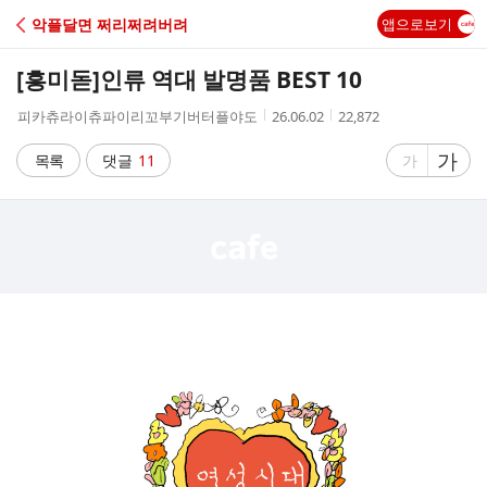
C
악플달면 쩌리쩌려버려
앱으로보기
A
[흥미돋]
인류 역대 발명품 BEST 10
F
작
작
조
피카츄라이츄파이리꼬부기버터플야도
26.06.02
22,872
성
성
회
E
자
시
수
글
가
글
목록
댓글
11
가
간
자
자
크
크
기
기
크
작
게
게