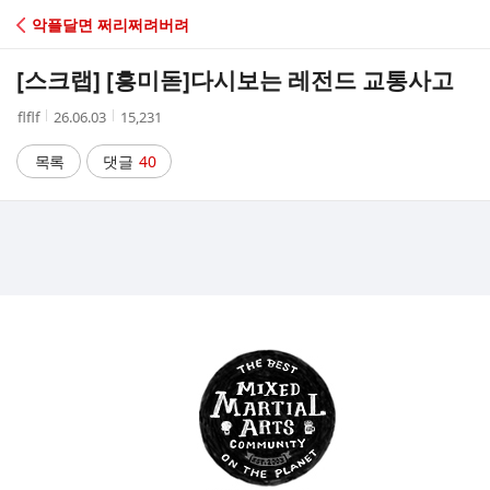
C
악플달면 쩌리쩌려버려
A
[스크랩] [흥미돋]
다시보는 레전드 교통사고
F
작
작
조
flflf
26.06.03
15,231
성
성
회
E
자
시
수
목록
댓글
40
간