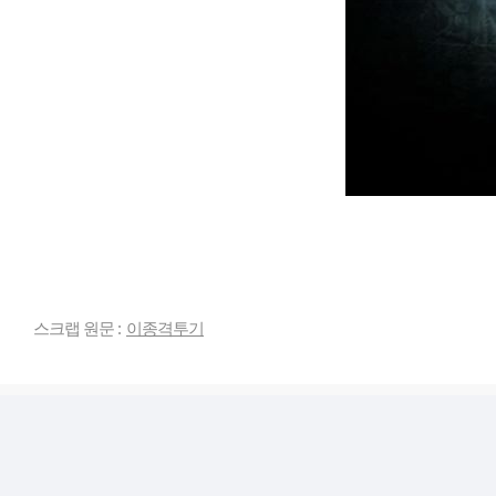
스크랩 원문 :
이종격투기