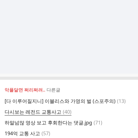
악플달면 쩌리쩌려..
다른글
댓
[다 이루어질지니] 이블리스와 가영의 벌 (스포주의)
(
13
)
글
댓
다시보는 레전드 교통사고
(
40
)
글
댓
하말넘많 영상 보고 후회한다는 댓글.jpg
(
71
)
글
댓
194억 교통 사고
(
57
)