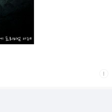
현
재
게
시
글
추
가
기
능
열
기