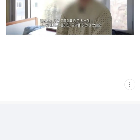
현
재
게
시
글
추
가
기
능
열
기