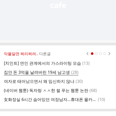
악플달면 쩌리쩌려..
다른글
현재페이지 1
2
3
4
댓
[치인트] 연인 관계에서의 가스라이팅 모습
(
13
)
글
댓
집안 돈 3억을 날려버린 19세 남고생
(
28
)
글
댓
여자로 태어났으면서 왜 임신하지 않냐
(
30
)
후
글
댓
(네이버 웹툰) 독자랑 ㅅㅅ한 썰 푸는 웹툰 논란
(
68
)
글
댓
女화장실 6시간 숨어있던 여장남자…휴대폰 몰카 100개 쏟아졌다
(
10
)
1
글