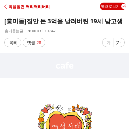
C
악플달면 쩌리쩌려버려
앱으로보기
A
[흥미돋]
집안 돈 3억을 날려버린 19세 남고생
F
작
작
조
흥미돋는글
26.06.03
10,847
성
성
회
E
자
시
수
글
가
글
목록
댓글
28
가
간
자
자
크
크
기
기
크
작
게
게