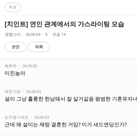
C
뒤로
A
[치인트] 연인 관계에서의 가스라이팅 모습
F
작
작
조
캥햄스터
26.06.03
0
댓글
13
성
성
회
E
자
시
수
본문
목록
간
댓
작성자
작성시간
혜화역
26.06.03
글
미친놈아
리
스
트
작성자
작성시간
레몬가방
26.06.03
설이 그냥 훌륭한 한남돼서 잘 살거같음 평범한 기혼유자
작성자
작성시간
눈치챙기세요
26.06.03
근데 왜 설이는 쟤랑 결혼한 거임? 이거 새드엔딩인가?