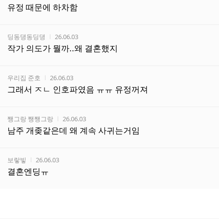
유정 때문에 하차함
작성자
작성시간
딩동댕동딩댕
26.06.03
작가 의도가 뭘까..왜 결혼했지
작성자
작성시간
우리집 준호
26.06.03
그래서 ㅈㄴ 인호파였음 ㅠㅠ 유정꺼져
작성자
작성시간
쨍그랑 쨍쨍그랑
26.06.03
남주 개좆같은데 왜 계속 사귀는거임
작성자
작성시간
보랗빟
26.06.03
결혼엔딩ㅠ