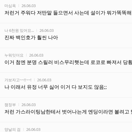
작성자
작성시간
마심옥
26.06.03
저런거 주워다 저딴말 들으면서 사는데 설이가 뭐가똑똑해
작성자
작성시간
나 6천원 있어요...
26.06.03
진짜 백인호가 훨씬 나아
작성자
작성시간
누워잇더요
26.06.03
이거 첨엔 분명 스릴러 비스무리햇는데 로코로 빠져서 당
작성자
작성시간
가보자고~~!!~~!
26.06.03
나 이래서 유정 너무 싫어 이거 다 보지도 않음;;
작성자
작성시간
잼정부
26.06.03
저런 가스라이팅남한테서 벗어나는게 엔딩이라면 볼려고 
작성자
작성시간
양날의 검
26.06.03