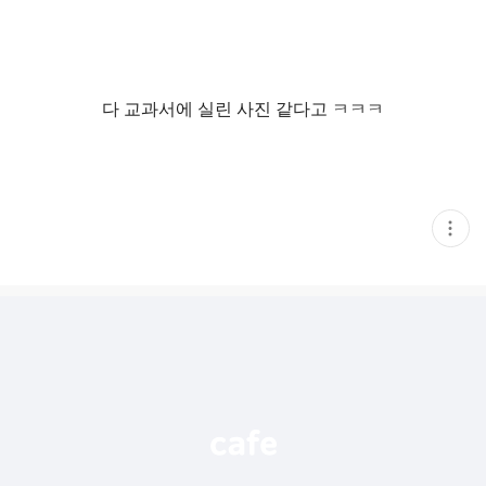
다 교과서에 실린 사진 같다고 ㅋㅋㅋ
현
재
게
시
글
추
가
기
능
열
기