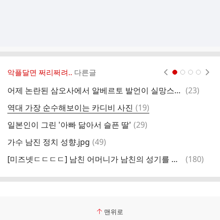
악플달면 쩌리쩌려..
다른글
현재페이지 1
2
3
4
댓
어제 논란된 삼오사에서 알베르토 발언이 실망스러운 이유
(
23
)
[
글
댓
역대 가장 순수해보이는 카디비 사진
(
19
)
집
글
댓
일본인이 그린 '아빠 닮아서 슬픈 딸'
(
29
)
여
글
댓
가수 남진 정치 성향.jpg
(
49
)
(
글
댓
[미즈넷ㄷㄷㄷㄷ] 남친 어머니가 남친의 성기를 보여달라 합니다. (-리플:저도 그 때문에 이혼했어요. 정리하심이 현명함)
(
180
)
글
맨위로