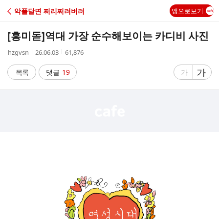
C
악플달면 쩌리쩌려버려
앱으로보기
A
[흥미돋]
역대 가장 순수해보이는 카디비 사진
F
작
작
조
hzgvsn
26.06.03
61,876
성
성
회
E
자
시
수
글
가
글
목록
댓글
19
가
간
자
자
크
크
기
기
크
작
게
게