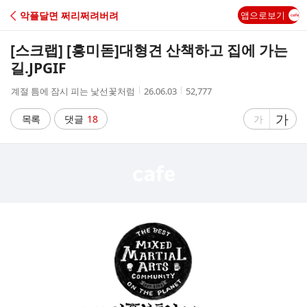
C
악플달면 쩌리쩌려버려
앱으로보기
A
[스크랩] [흥미돋]
대형견 산책하고 집에 가는
F
길.JPGIF
작
작
조
계절 틈에 잠시 피는 낯선꽃처럼
26.06.03
52,777
E
성
성
회
자
시
수
글
가
글
목록
댓글
18
가
간
자
자
크
크
기
기
크
작
게
게