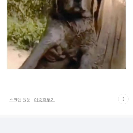
현
스크랩 원문 :
이종격투기
재
게
시
글
추
가
기