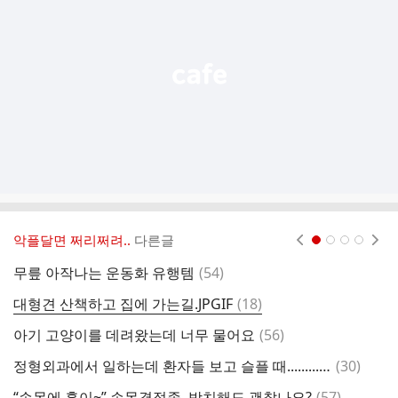
능
열
기
악플달면 쩌리쩌려..
다른글
현재페이지 1
2
3
4
댓
무릎 아작나는 운동화 유행템
(
54
)
상
글
댓
대형견 산책하고 집에 가는길.JPGIF
(
18
)
글
댓
아기 고양이를 데려왔는데 너무 물어요
(
56
)
글
댓
정형외과에서 일하는데 환자들 보고 슬플 때...........(추가)
(
30
)
글
댓
“손목에 혹이~” 손목결절종, 방치해도 괜찮나요?
(
57
)
2