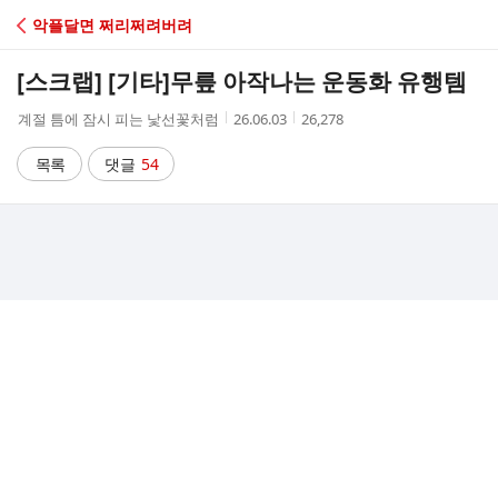
C
악플달면 쩌리쩌려버려
A
[스크랩] [기타]
무릎 아작나는 운동화 유행템
F
작
작
조
계절 틈에 잠시 피는 낯선꽃처럼
26.06.03
26,278
성
성
회
E
자
시
수
목록
댓글
54
간