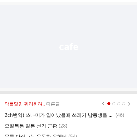
글
추
가
기
능
열
기
악플달면 쩌리쩌려..
다른글
현재페이지 1
2
3
4
댓
2ch번역) 쓰나미가 일어났을때 쓰레기 남동생을 버리고 나만 차로 달아났다
(
46
)
글
댓
요절복통 일본 선거 근황
(
28
)
“
글
댓
무릎 아작나는 운동화 유행템
(
54
)
상