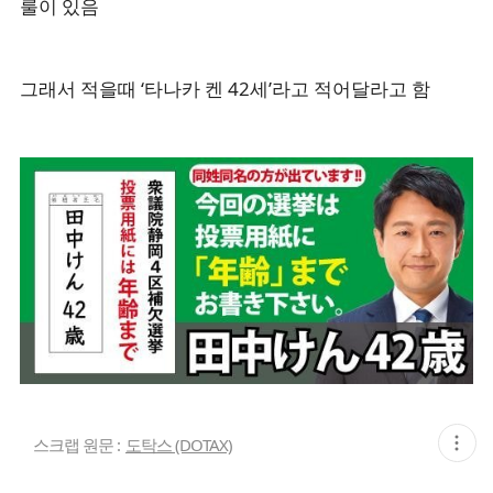
룰이 있음
그래서 적을때 ‘타나카 켄 42세’라고 적어달라고 함
현
스크랩 원문 :
도탁스 (DOTAX)
재
게
시