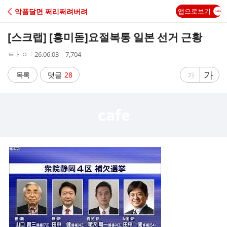
C
악플달면 쩌리쩌려버려
앱으로보기
A
[스크랩] [흥미돋]
요절복통 일본 선거 근황
F
작
작
조
ㅌㅏㅇ
26.06.03
7,704
성
성
회
E
자
시
수
글
가
글
목록
댓글
28
가
간
자
자
크
크
기
기
크
작
게
게