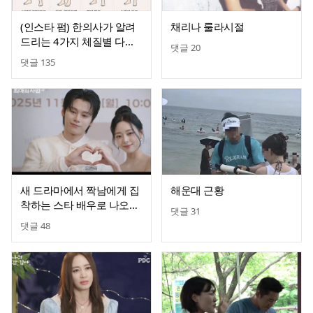
(인스타 펌) 한의사가 알려
채리나 룰라시절
드리는 4가지 체질별 다이
댓글
20
어트
댓글
135
새 드라마에서 짝남에게 집
해운대 근황
착하는 스타 배우로 나오는
댓글
31
있지 유나
댓글
48