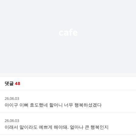
기
능
열
기
댓글
48
댓
작
26.06.03
글
성
아이구 이뻐 효도했네 할머니 너무 행복하셨겠다
리
시
스
간
트
작
26.06.03
성
이래서 말이라도 예쁘게 해야돼. 얼마나 큰 행복인지
시
간