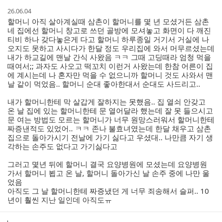
작
26.06.04
성
할머니 아직 살아계실때 삼촌이 할머니를 몇 년 모셨거든 삼촌
시
네 집에선 할머니 창고로 쓰던 골방에 모셔놓고 화면이 다 깨진
간
티비 하나 갖다놓은게 다고 할머니 하루종일 거기서 거실에 나
오지도 못하고 사시다가 한달 정도 우리집에 와서 머무르셨는데
내가 하교길에 맨날 간식 사왔음 ㅋㅋ 그때 고딩때라 엄청 먹을
때여서;; 과자도 사오고 떡꼬치 이런거 사왔는데 한참 어른이 집
에 계시는데 나 혼자만 먹을 수 없으니까 할머니 것도 사와서 맨
날 같이 먹었음.. 할머니 순대 좋아한대서 순대도 사드리고..
내가 할머니한테 막 살갑게 잘하지는 못했음.. 집 열쇠 안갖고
온 날 집에 있는 할머니한테 문 열어달라 했는데 잘 못 들으시고
문 여는 방법도 모르는 할머니가 너무 원망스러워서 할머니한테
짜증낸적도 있었어.. ㅋㅋ 존나 불효녀였는데 한달 채우고 삼촌
집으로 돌아가시기 전날에 가기 싫다고 우셨대.. 나만큼 자기 생
각하는 손주도 없다고 가기싫다고
그러고 몇년 뒤에 할머니 결국 요양병원에 모셨는데 요양병원
가서 할머니 뵙고 온 날, 할머니 돌아가신 날 손주 중에 나만 울
었음
아직도 그 날 할머니한테 짜증냈던 게 너무 죄송해서 슬퍼.. 10
년이 훨씬 지난 일인데 아직도ㅠ