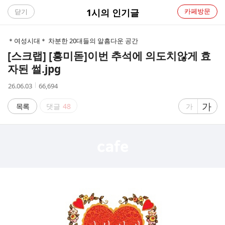
C
1시의 인기글
카페방문
닫기
A
＊여성시대＊ 차분한 20대들의 알흠다운 공간
F
[스크랩] [흥미돋]
이번 추석에 의도치않게 효
자된 썰.jpg
E
작
조
26.06.03
66,694
성
회
시
수
글
가
글
목록
댓글
48
가
간
자
자
크
크
기
기
크
작
게
게