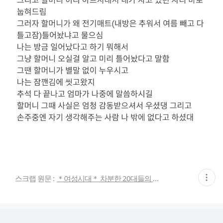
현
스크랩 원문 :
＊여성시대＊ 차분한 20대들의 알흠다운 공간
재
게
시
글
추
가