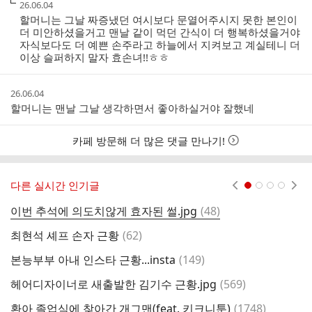
작
26.06.04
성
할머니는 그날 짜증냈던 여시보다 문열어주시지 못한 본인이
시
더 미안하셨을거고 맨날 같이 먹던 간식이 더 행복하셨을거야
간
자식보다도 더 예쁜 손주라고 하늘에서 지켜보고 계실테니 더
이상 슬퍼하지 말자 효손녀!!ㅎㅎ
작
26.06.04
성
할머니는 맨날 그날 생각하면서 좋아하실거야 잘했네
시
간
카페 방문해 더 많은 댓글 만나기!
다른 실시간 인기글
현재페이지 1
2
3
4
댓
이번 추석에 의도치않게 효자된 썰.jpg
(
48
)
용
글
댓
최현석 셰프 손자 근황
(
62
)
다
글
댓
본능부부 아내 인스타 근황...insta
(
149
)
글
댓
헤어디자이너로 새출발한 김기수 근황.jpg
(
569
)
노
글
댓
환아 졸업식에 찾아간 개그맨(feat. 키크니툰)
(
1748
)
결