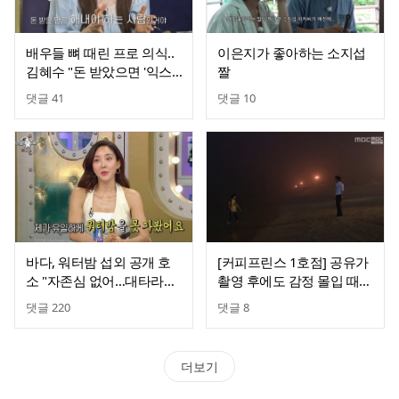
배우들 뼈 때린 프로 의식..
이은지가 좋아하는 소지섭
김혜수 "돈 받았으면 '익스
짤
큐즈' 없다, 내 몫 해내야"
댓글
41
댓글
10
바다, 워터밤 섭외 공개 호
[커피프린스 1호점] 공유가
소 "자존심 없어…대타라도
촬영 후에도 감정 몰입 때문
불러달라"
에 가장 힘들었다고 한 장
댓글
220
댓글
8
면. jpg
더보기