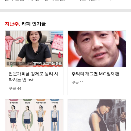
글
지난주,
카페 인기글
전문가피셜 강제로 생리 시
추억의 개그맨 MC 정재환
작하는 법.twt
댓글
11
댓글
44