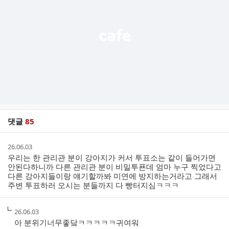
열
기
댓글
85
댓
작
26.06.03
글
성
우리는 한 관리관 분이 강아지가 커서 투표소는 같이 들어가면
리
시
안된다하니까 다른 관리관 분이 비밀투푠데 엄마 누구 찍었다고
스
간
다른 강아지들이랑 얘기할까봐 미연에 방지하는거라고 그래서
트
주변 투표하러 오시는 분들까지 다 빵터지심ㅋㅋㅋ
작
26.06.03
성
아 분위기너무좋닼ㅋㅋㅋㅋㅋ귀여워
시