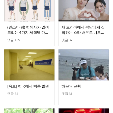
(인스타 펌) 한의사가 알려
새 드라마에서 짝남에게 집
드리는 4가지 체질별 다이
착하는 스타 배우로 나오는
어트
있지 유나
댓글
135
댓글
37
[속보] 한국에서 백룸 발견
해운대 근황
댓글
34
댓글
31