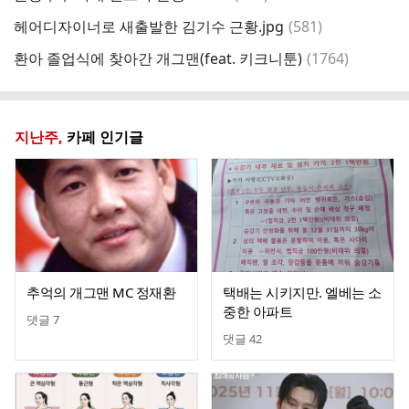
글
댓
헤어디자이너로 새출발한 김기수 근황.jpg
(
581
)
노
글
댓
환아 졸업식에 찾아간 개그맨(feat. 키크니툰)
(
1764
)
결
글
지난주,
카페 인기글
추억의 개그맨 MC 정재환
택배는 시키지만. 엘베는 소
중한 아파트
댓글
7
댓글
42