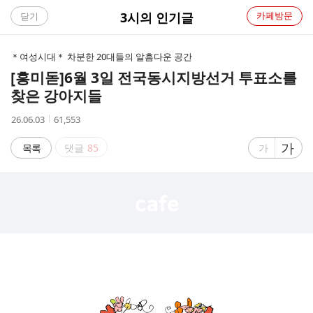
C
3시의 인기글
카페방문
닫기
A
＊여성시대＊ 차분한 20대들의 알흠다운 공간
F
[흥미돋]
6월 3일 전국동시지방선거 투표소를
찾은 강아지들
E
작
조
26.06.03
61,553
성
회
시
수
글
가
글
목록
댓글
85
가
간
자
자
크
크
기
기
크
작
게
게