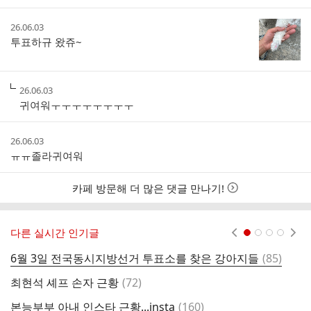
간
작
26.06.03
성
투표하규 왔쥬~
시
간
작
26.06.03
성
귀여워ㅜㅜㅜㅜㅜㅜㅜㅜ
시
간
작
26.06.03
성
ㅠㅠ졸라귀여워
시
간
카페 방문해 더 많은 댓글 만나기!
다른 실시간 인기글
현재페이지 1
2
3
4
댓
6월 3일 전국동시지방선거 투표소를 찾은 강아지들
(
85
)
용
글
댓
최현석 셰프 손자 근황
(
72
)
다
글
댓
본능부부 아내 인스타 근황...insta
(
160
)