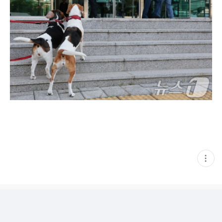
현
재
게
시
글
추
가
기
능