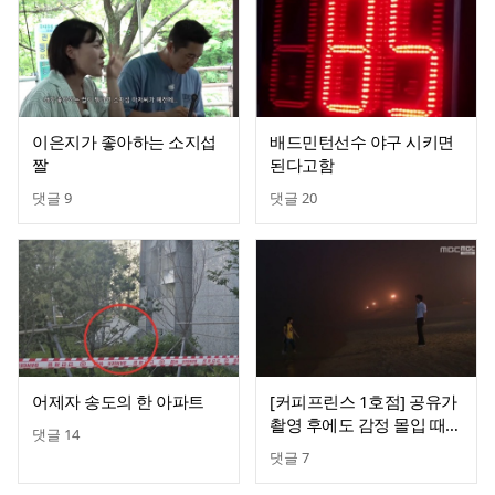
이은지가 좋아하는 소지섭
배드민턴선수 야구 시키면
짤
된다고함
댓글
9
댓글
20
어제자 송도의 한 아파트
[커피프린스 1호점] 공유가
촬영 후에도 감정 몰입 때문
댓글
14
에 가장 힘들었다고 한 장
댓글
7
면. jpg