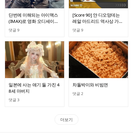
단번에 이해되는 아이맥스
[Score 90] 얀 디오망데는
(IMAX)로 영화 오디세이를
레알 마드리드 역사상 가장
봐야 하는 이유
비싼 영입이 될 예정
댓글
9
댓글
9
일본에 사는 애기 둘 가진 4
차돌박이와 비빔면
8세 아버지
댓글
2
댓글
3
더보기