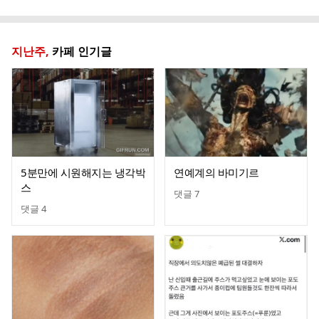
글
지난주,
카페 인기글
5분만에 시원해지는 냉각박
연예계의 바미기르
스
댓글
7
댓글
4