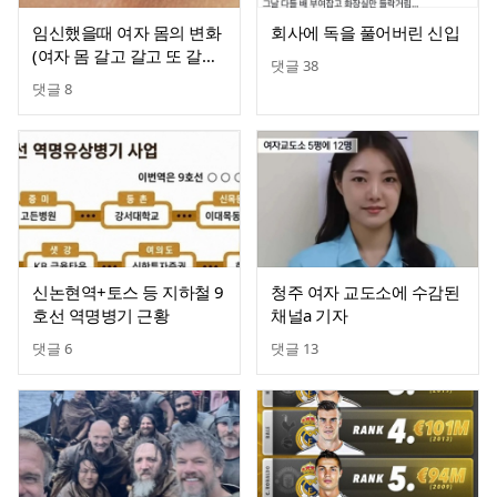
임신했을때 여자 몸의 변화
회사에 독을 풀어버린 신입
(여자 몸 갈고 갈고 또 갈아
댓글
38
하는 임신)
댓글
8
신논현역+토스 등 지하철 9
청주 여자 교도소에 수감된
호선 역명병기 근황
채널a 기자
댓글
6
댓글
13