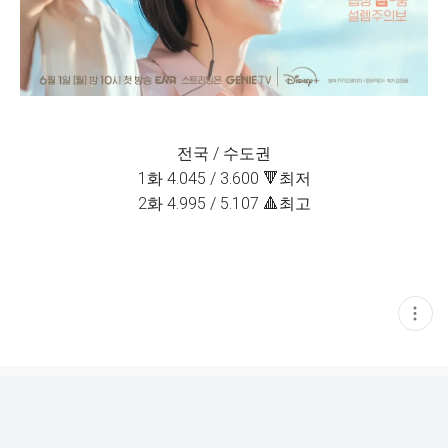
전국 / 수도권
1화 4.045 / 3.600 🔻최저
2화 4.995 / 5.107 🔺최고
현
재
게
시
글
추
가
기
능
열