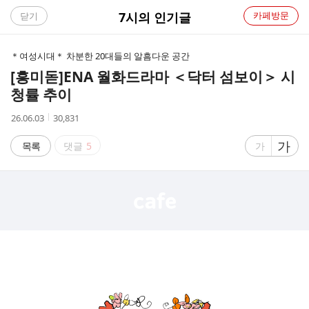
C
7시의 인기글
카페방문
닫기
A
＊여성시대＊ 차분한 20대들의 알흠다운 공간
F
[흥미돋]
ENA 월화드라마 ＜닥터 섬보이＞ 시
청률 추이
E
작
조
26.06.03
30,831
성
회
시
수
글
가
글
목록
댓글
5
가
간
자
자
크
크
기
기
크
작
게
게