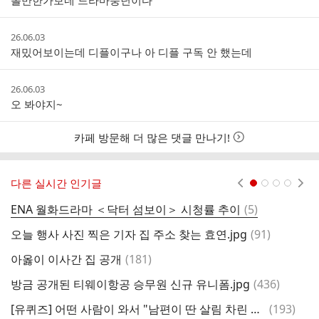
볼만한가보네 드라마풍년이다
시
간
작
26.06.03
성
재밌어보이는데 디플이구나 아 디플 구독 안 했는데
시
간
작
26.06.03
성
오 봐야지~
시
간
카페 방문해 더 많은 댓글 만나기!
다른 실시간 인기글
현재페이지 1
2
3
4
댓
ENA 월화드라마 ＜닥터 섬보이＞ 시청률 추이
(
5
)
한
글
댓
오늘 행사 사진 찍은 기자 집 주소 찾는 효연.jpg
(
91
)
글
댓
아옳이 이사간 집 공개
(
181
)
글
댓
방금 공개된 티웨이항공 승무원 신규 유니폼.jpg
(
436
)
충
글
댓
[유퀴즈] 어떤 사람이 와서 "남편이 딴 살림 차린 거 아세요?"
(
193
)