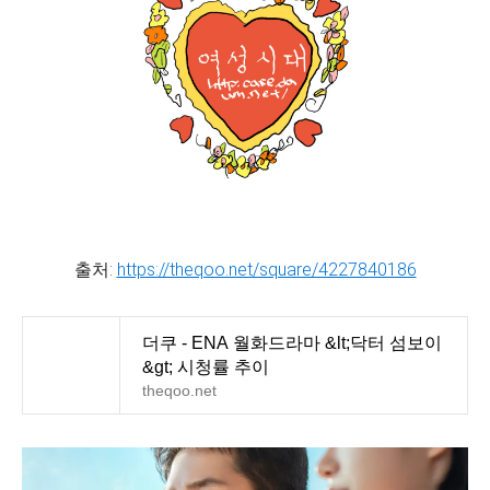
출처:
https://theqoo.net/square/4227840186
더쿠 - ENA 월화드라마 &lt;닥터 섬보이
&gt; 시청률 추이
theqoo.net