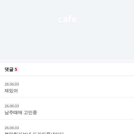
기
댓글
5
댓
작
26.06.03
글
성
재밌어
리
시
스
간
트
작
26.06.03
성
남주때매 고민중
시
간
작
26.06.03
성