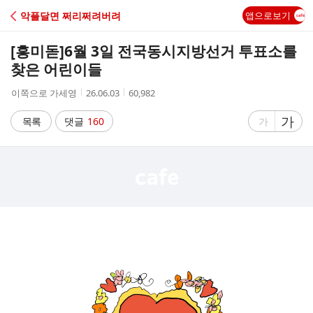
C
악플달면 쩌리쩌려버려
앱으로보기
A
[흥미돋]
6월 3일 전국동시지방선거 투표소를
F
찾은 어린이들
작
작
조
이쪽으로 가세영
26.06.03
60,982
E
성
성
회
자
시
수
글
가
글
목록
댓글
160
가
간
자
자
크
크
기
기
크
작
게
게