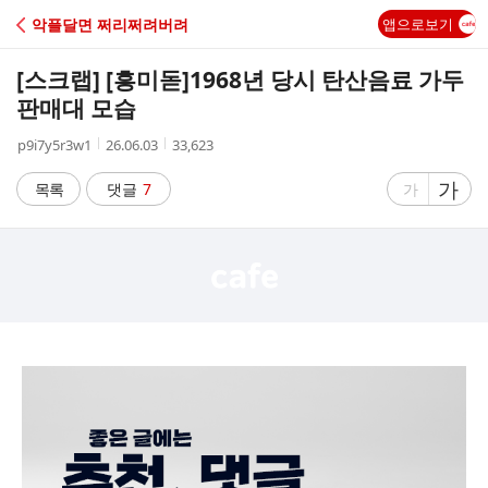
C
악플달면 쩌리쩌려버려
앱으로보기
A
[스크랩] [흥미돋]
1968년 당시 탄산음료 가두
F
판매대 모습
작
작
조
p9i7y5r3w1
26.06.03
33,623
E
성
성
회
자
시
수
글
가
글
목록
댓글
7
가
간
자
자
크
크
기
기
크
작
게
게