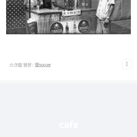
현
스크랩 원문 :
樂soccer
재
게
시
글
추
가
기
능
열
기