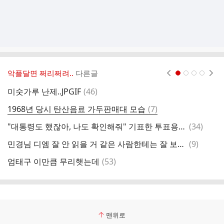
악플달면 쩌리쩌려..
다른글
현재페이지 1
2
3
4
댓
미숫가루 난제..JPGIF
(
46
)
유
글
댓
1968년 당시 탄산음료 가두판매대 모습
(
7
)
글
댓
"대통령도 했잖아, 나도 확인해줘" 기표한 투표용지 보여주려던 40대 퇴장 명령
(
34
)
올
글
댓
민경님 디엠 잘 안 읽을 거 같은 사람한테는 잘 보내는 편인데, 라인업:
(
9
)
6
글
댓
엄태구 이만큼 무리햇는데
(
53
)
글
맨위로