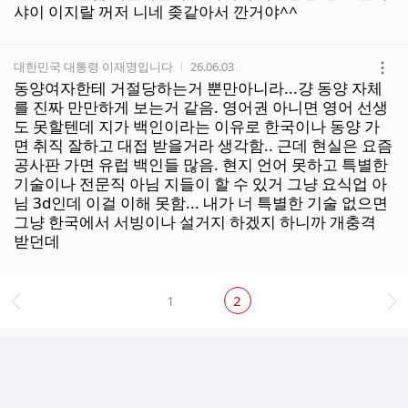
보
샤이 이지랄 꺼저 니네 좆같아서 깐거야^^
기
작성자
작성시간
대한민국 대통령 이재명입니다
26.06.03
더
동양여자한테 거절당하는거 뿐만아니라...걍 동양 자체
보
를 진짜 만만하게 보는거 같음. 영어권 아니면 영어 선생
기
도 못할텐데 지가 백인이라는 이유로 한국이나 동양 가
면 취직 잘하고 대접 받을거라 생각함.. 근데 현실은 요즘
공사판 가면 유럽 백인들 많음. 현지 언어 못하고 특별한
기술이나 전문직 아님 지들이 할 수 있거 그냥 요식업 아
님 3d인데 이걸 이해 못함... 내가 너 특별한 기술 없으면
그냥 한국에서 서빙이나 설거지 하겠지 하니까 개충격
받던데
1
2