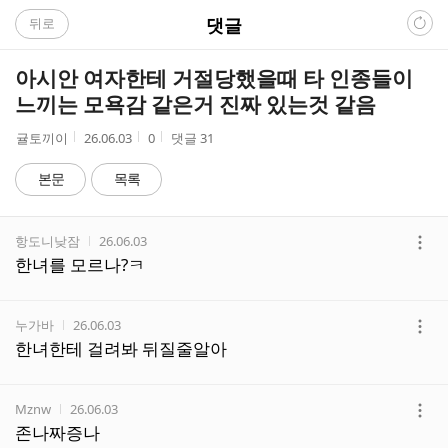
C
댓글
뒤로
A
아시안 여자한테 거절당했을때 타 인종들이
F
느끼는 모욕감 같은거 진짜 있는것 같음
E
작
작
조
귤토끼이
26.06.03
0
댓글
31
성
성
회
자
시
수
본문
목록
간
댓
작성자
작성시간
항도니낮잠
26.06.03
글
더
한녀를 모르나?ㅋ
리
보
스
기
트
작성자
작성시간
누가바
26.06.03
더
한녀한테 걸려봐 뒤질줄알아
보
기
작성자
작성시간
Mznw
26.06.03
더
존나짜증나