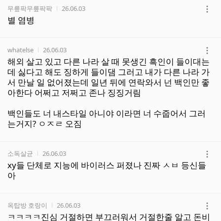
작성자
작성시간
무릎팍무릎팍팍
26.06.03
더
별 염병
보
기
작성자
작성시간
whatelse
26.06.03
더
해외 살고 있고 다른 나라 살 때 못생긴 흑인이 들이대는
보
데 싫다고 해도 징하게 들이댐 그러고 내가 다른 나라 가
기
서 만날 일 없어졌는데 일년 뒤에 연락와서 넌 백인만 좋
아한다 어쩌고 저쩌고 존나 징징거림
백인들도 너 내스타일 아니야 이라면 너 수줍어서 그러
는거지? ㅇㅈㄹ 오짐
작성자
작성시간
소독살균
26.06.03
더
xy들 단체로 지능에 바이러스 퍼졌나 진짜 ㅅㅂ 등신들
보
아
기
작성자
작성시간
옥탑방 호랑이
26.06.03
더
ㅋㅋㅋㅋ진심 거절하면 부끄러워서 거절한줄 알고 돈비