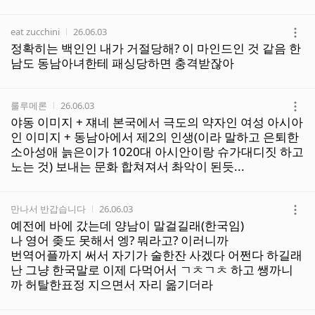
보
기
작성자
작성시간
eat zucchini
26.06.03
더
정확히는 백인인 내가 거절당해? 이 마인드인 것 같음 한
보
남도 동남아녀한테 패싱당하면 충격받잖아
기
작성자
작성시간
룰루메론
26.06.03
더
야동 이미지 + 쟤네 본국에서 극도의 약자인 여성 아시아
보
인 이미지 + 동남아에서 제2의 인생(이라 말하고 은퇴한
기
소아성애 늙은이가 1020대 아시안이랑 슈가대디짓 하고
노는 것) 보내는 문화 합쳐져서 촤악이 된듯...
작성자
작성시간
만나서 반갑습니다
26.06.03
더
예전에 바에 갔는데 양남이 말걸길래(한국임)
보
나 영어 좆도 못해서 엥? 뭐라고? 이러니까
기
번역어플까지 써서 자기가 술한잔 사겠다 어쩐다 하길래
난 그냥 한국말로 이제 다먹어서 ㄱㅊㄱㅊ 하고 쌩까니
까 허탈한표정 지으면서 자리 옮기더라