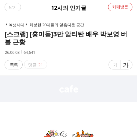
C
12시의 인기글
카페방문
닫기
A
＊여성시대＊ 차분한 20대들의 알흠다운 공간
F
[스크랩] [흥미돋]
3만 알티탄 배우 박보영 버
블 근황
E
작
조
26.06.03
64,641
성
회
시
수
글
가
글
목록
댓글
21
가
간
자
자
크
크
기
기
크
작
게
게