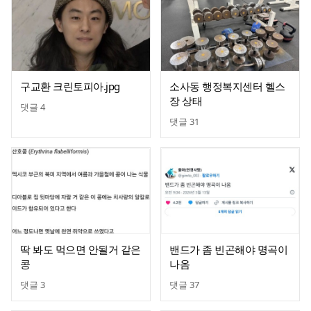
구교환 크린토피아.jpg
소사동 행정복지센터 헬스
장 상태
댓글
4
댓글
31
딱 봐도 먹으면 안될거 같은
밴드가 좀 빈곤해야 명곡이
콩
나옴
댓글
3
댓글
37