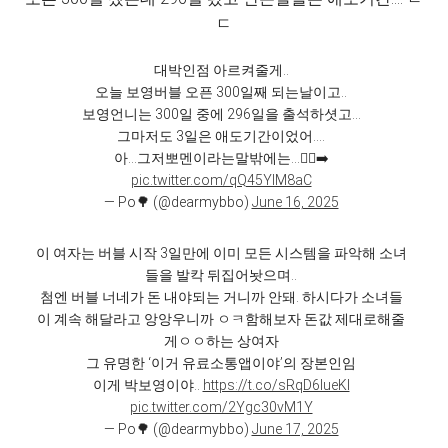
ㄷ
대박인점 아르켜줄게..
오늘 보영버블 오픈 300일째 되는날이고..
보영언니는 300일 중에 296일을 출석하셧고…
그마저도 3일은 애도기간이었어….
아…그저뽀멘이라는말밖에는…🧎‍♀️‍➡️
pic.twitter.com/qQ45YIM8aC
— Po🌳 (@dearmybbo)
June 16, 2025
이 여자는 버블 시작 3일만에 이미 모든 시스템을 파악해 소녀
들을 발칵 뒤집어놧으며..
첨엔 버블 너네가 돈 내야되는 거니까 안돼. 하시다가 소녀들
이 계속 해달라고 앙앙우니까 ㅇㅋ함해보자 돈값 제대로해줄
게ㅇㅇ하는 상여자
그 유명한 ‘이거 유료소통앱이야’의 장본인임
이게 박보영이야..
https://t.co/sRqD6lueKl
pic.twitter.com/2Ygc30vM1Y
— Po🌳 (@dearmybbo)
June 17, 2025