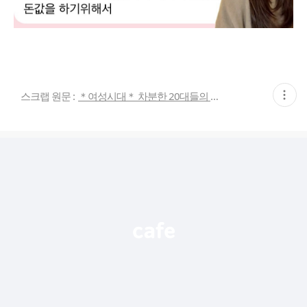
현
스크랩 원문 :
＊여성시대＊ 차분한 20대들의 알흠다운 공간
재
게
시
글
추
가
기
능
열
기