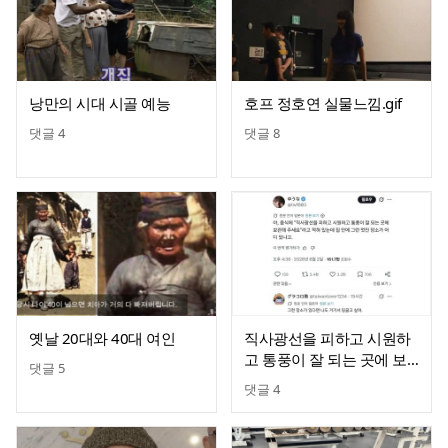
낭만의 시대 시골 예능
호프 정호연 실물느낌.gif
댓글
4
댓글
8
옛날 20대와 40대 여인
직사광선을 피하고 시원하
고 통풍이 잘 되는 곳에 보
댓글
5
관해 주세요
댓글
4