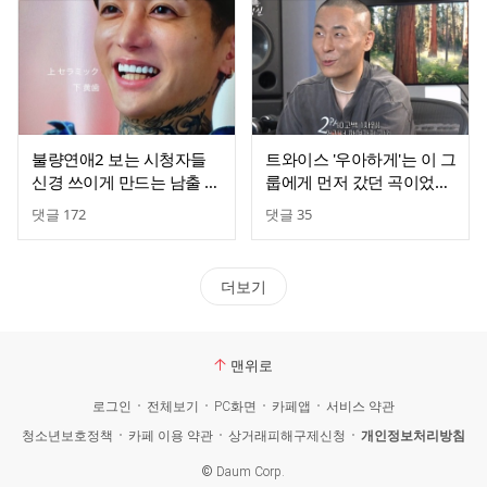
불량연애2 보는 시청자들
트와이스 '우아하게'는 이 그
신경 쓰이게 만드는 남출 치
룹에게 먼저 갔던 곡이었다
아
고 함
댓글
172
댓글
35
더보기
맨위로
로그인
전체보기
PC화면
카페앱
서비스 약관
청소년보호정책
카페 이용 약관
상거래피해구제신청
개인정보처리방침
©
Daum Corp.