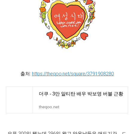
출처:
https://theqoo.net/square/3791908280
더쿠 - 3만 알티탄 배우 박보영 버블 근황
theqoo.net
오픈 300일 됐는데 296일 왔고 안온날들은 애도기간.... ㄷ