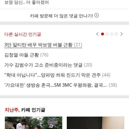
성
보영 당신.. 더 좋아졌어
시
간
카페 방문해 더 많은 댓글 만나기!
다른 실시간 인기글
현재페이지 1
2
3
4
댓
3만 알티탄 배우 박보영 버블 근황
(
21
)
베
글
댓
김창열 아들 근황
(
76
)
어
글
댓
가수 김범수가 고소 준비중이라는 댓글
(
20
)
글
댓
"학대 아닙니다"…양파망 씌워 진드기 막은 견주
(
44
)
콩
글
댓
'가요대전' 생방송 촌극…SM 3MC 우왕좌왕, 결국 제작진 투입 [MD이슈]
(
38
)
글
지난주,
카페 인기글