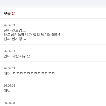
댓글
21
댓
작
26.06.03
글
성
진짜 갓보영….
리
시
하트남겨둘테니까 할말 남겨놔달라?
스
간
진짜 찐사랑 ㅠㅠ
트
작
26.06.03
성
언니 나랑 사궈요
시
간
작
26.06.03
성
애껴. ㅋㅋㅋㅋㅋㅋㅋㅋㅋㅋㅋㅋ
시
간
작
26.06.04
성
대박….
시
간
작
26.06.08