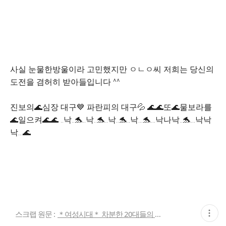
사실 눈물한방울이라 고민했지만 ㅇㄴㅇ씨 저희는 당신의
도전을 겸허히 받아들입니다 ^^
진보의🌊심장 대구💙 파란피의 대구💦 🌊🌊또🌊물보라를
🌊일으켜🌊🌊 ..낙..🐬..낙..🐬..낙..🐬..낙...🐬...낙나낙..🐬...낙낙
낙...🌊
현
스크랩 원문 :
＊여성시대＊ 차분한 20대들의 알흠다운 공간
재