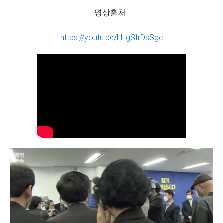
영상출처 :
https://youtu.be/LHgSfrDsSgc