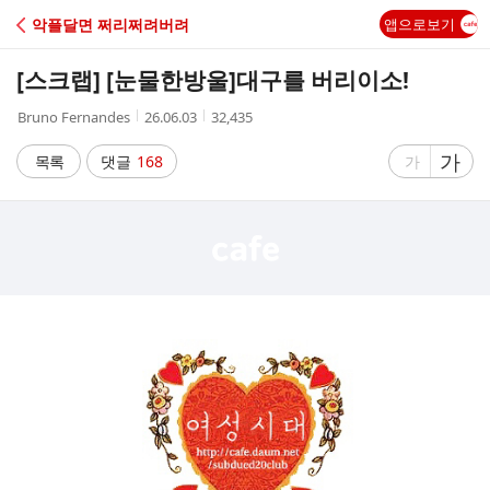
C
악플달면 쩌리쩌려버려
앱으로보기
A
[스크랩] [눈물한방울]
대구를 버리이소!
F
작
작
조
Bruno Fernandes
26.06.03
32,435
성
성
회
E
자
시
수
글
가
글
목록
댓글
168
가
간
자
자
크
크
기
기
크
작
게
게