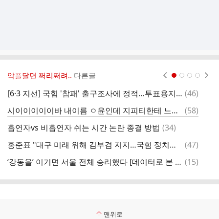
악플달면 쩌리쩌려..
다른글
현재페이지 1
2
3
4
댓
[6·3 지선] 국힘 '참패' 출구조사에 정적…투표용지 부족엔 분노
(
46
)
글
댓
시이이이이이바 내이름 ㅇ윤인데 지피티한테 느좋 인스타 아이디 만들어달랬더니
(
58
)
아
글
댓
흡연자vs 비흡연자 쉬는 시간 논란 종결 방법
(
34
)
냉
글
댓
홍준표 "대구 미래 위해 김부겸 지지…국힘 정치인들 자리만 차지"
(
47
)
대
글
댓
‘강동을’ 이기면 서울 전체 승리했다 [데이터로 본 총선 ⑥]
(
15
)
글
맨위로