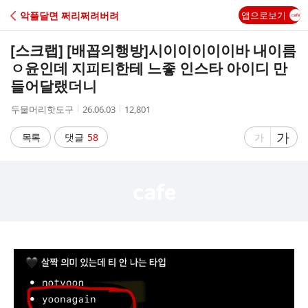
C
악플달면 쩌리쩌려버려
앱으로보기
A
[스크랩] [배꼽의행방]
시이이이이이바 내이름
F
ㅇ윤인데 지피티한테 느좋 인스타 아이디 만
들어달랬더니
E
작
작
조
두물머리핫도구
26.06.03
12,801
성
성
회
자
시
수
글
가
글
목록
댓글
58
가
간
자
자
크
크
기
기
크
작
게
게