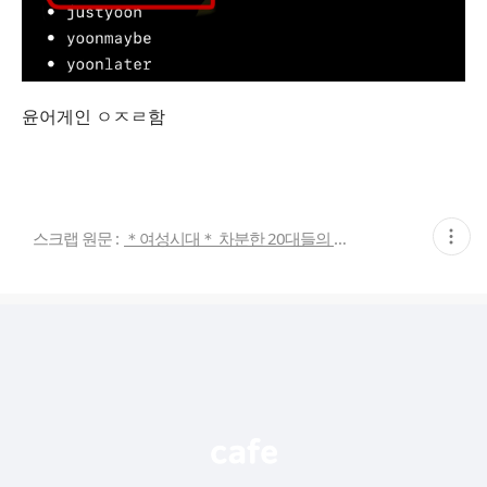
윤어게인 ㅇㅈㄹ함
현
스크랩 원문 :
＊여성시대＊ 차분한 20대들의 알흠다운 공간
재
게
시
글
추
가
기
능
열
기