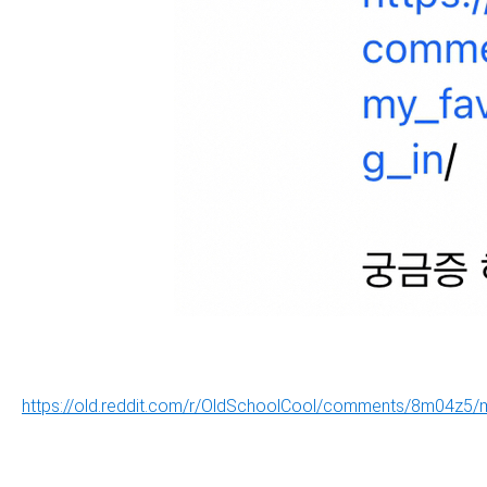
https://old.reddit.com/r/OldSchoolCool/comments/8m04z5/m