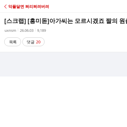
C
악플달면 쩌리쩌려버려
A
[스크랩] [흥미돋]
아가씨는 모르시겠죠 짤의 원
F
작
작
조
uxnsm
26.06.03
9,189
성
성
회
E
자
시
수
목록
댓글
20
간