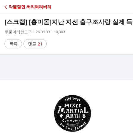
C
악플달면 쩌리쩌려버려
A
[스크랩] [흥미돋]
지난 지선 출구조사랑 실제 
F
작
작
조
두물머리핫도구
26.06.03
10,003
성
성
회
E
자
시
수
목록
댓글
21
간