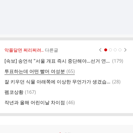
악플달면 쩌리쩌려..
다른글
현재페이지 1
2
3
4
댓
[속보] 송언석 "서울 개표 즉시 중단해야…선거 연기 요구"
(
179
)
1
글
댓
투표하는데 어떤 빨머 여성분
(
65
)
이
글
댓
잘 키우던 식물 아래쪽에 이상한 무언가가 생겼습니다
(
28
)
치
글
댓
펨코상황
(
167
)
글
댓
작년과 올해 어린이날 차이점
(
46
)
강
글