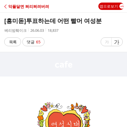
C
악플달면 쩌리쩌려버려
앱으로보기
A
[흥미돋]
투표하는데 어떤 빨머 여성분
F
작
작
조
베리밤훼이크
26.06.03
18,837
성
성
회
E
자
시
수
글
가
글
목록
댓글
65
가
간
자
자
크
크
기
기
크
작
게
게