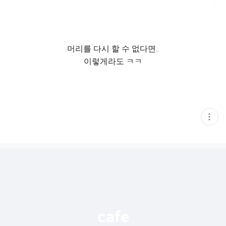
머리를 다시 할 수 없다면..
이렇게라도 ㅋㅋ
현
재
게
시
글
추
가
기
능
열
기