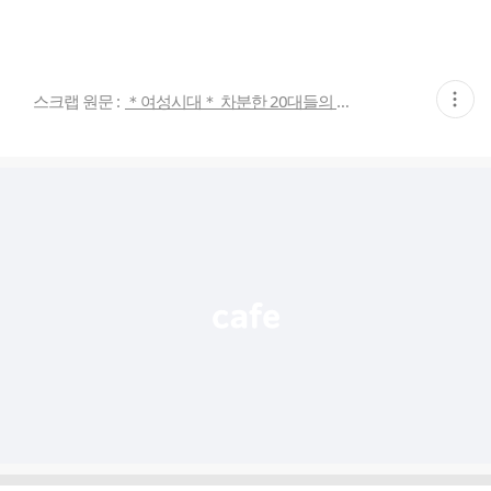
현
스크랩 원문 :
＊여성시대＊ 차분한 20대들의 알흠다운 공간
재
게
시
글
추
가
기
능
열
기