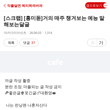
C
악플달면 쩌리쩌려버려
앱으로보기
A
[스크랩] [흥미돋]
거의 매주 챙겨보는 예능 말
F
해보는달글
작
작
조
마카다미아넛츠
26.06.03
1,314
E
성
성
회
자
시
수
글
가
글
목록
댓글
37
가
간
자
자
크
크
기
기
크
작
게
게
까글 작성 활중
분란 조장, 마플되는 글 작성 금지
🍕좋은글🍿웃긴글🍗대환영🍣
나는 런닝맨 나혼자산다