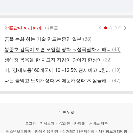
악플달면 쩌리쩌려..
다른글
현재페이지 1
2
3
4
댓
꿈을 녹화 하는 기술 만드는중인 일본
(
38
)
글
댓
봉준호 감독이 보면 오열할 영화 ＜설국열차＞ 해석
(
43
)
글
댓
생애첫 목욕을 한 차고지 지킴이 강아지 한성이
(
22
)
출
글
댓
미, '강제노동' 60개국에 10∼12.5% 관세예고…한국 12.5%(종합)
(
19
)
아
글
댓
나는 술먹고 느끼해장파 vs 매운해장파 vs 깔끔해장파
(
47
)
일
글
맨위로
로그인
전체보기
PC화면
카페앱
서비스 약관
청소년보호정책
카페 이용 약관
상거래피해구제신청
개인정보처리방침