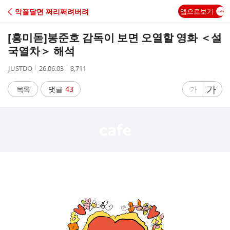
C
악플달면 쩌리쩌려버려
앱으로보기
A
[흥미돋]
봉준호 감독이 보면 오열할 영화 ＜설
F
국열차＞ 해석
작
작
조
JUSTDO
26.06.03
8,711
E
성
성
회
자
시
수
글
가
글
목록
댓글
43
가
간
자
자
크
크
기
기
크
작
게
게