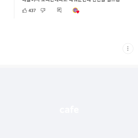
현
재
게
시
글
추
가
기
능
열
기