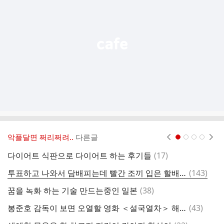
능
열
기
악플달면 쩌리쩌려..
다른글
현재페이지 1
2
3
4
댓
다이어트 식판으로 다이어트 하는 후기들
(
17
)
글
댓
투표하고 나와서 담배피는데 빨간 조끼 입은 할배 쳐다보니까
(
143
)
글
댓
꿈을 녹화 하는 기술 만드는중인 일본
(
38
)
글
댓
봉준호 감독이 보면 오열할 영화 ＜설국열차＞ 해석
(
43
)
글