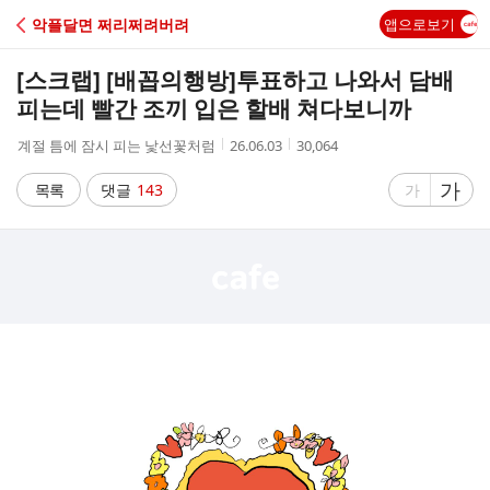
C
악플달면 쩌리쩌려버려
앱으로보기
A
[스크랩] [배꼽의행방]
투표하고 나와서 담배
F
피는데 빨간 조끼 입은 할배 쳐다보니까
작
작
조
계절 틈에 잠시 피는 낯선꽃처럼
26.06.03
30,064
E
성
성
회
자
시
수
글
가
글
목록
댓글
143
가
간
자
자
크
크
기
기
크
작
게
게