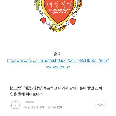
출처:
https://m.cafe.daum.net/subdued20club/ReHf/5332805?
svc=cafeapp