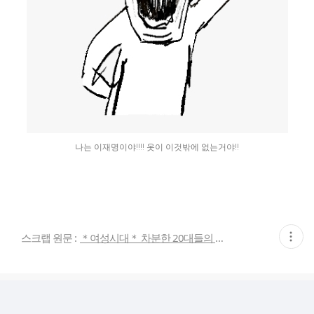
나는 이재명이야!!!! 옷이 이것밖에 없는거야!!
현
스크랩 원문 :
＊여성시대＊ 차분한 20대들의 알흠다운 공간
재
게
시
글
추
가
기