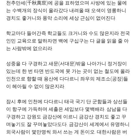
천추만세(千秋萬世)에 공을 표하였으며 사방에 있는 물에
는 수백개의 장식이 올라갔다 내려올 때 오색이 영롱하니
경치도 좋거니와 풍악 소리에 세상 근심이 없어진다.
학교마다 들어간즉 학교들도 크거니와 수도 많은지라 전국
인민 교육으로 말하자면 백에 구십구는 다 글을 읽을 줄 아
는 사람밖에 없으리라.
성중을 다 구경하고 새문(서대문)밖을 나아가니 정거장이
있는데 한 번 타면 반도국에 못 가는 곳이 없는 철도에 올라
인천으로 향할 때 용산에 다다르니 좌우의 제조소(공장)들
이 헤아릴 수 없이 많은지라.
잠시 후에 인천에 다다르니 태극 국기 단 군함들과 상선들
이 항구에 가득하며 세출은 세입보다 몇백배라. 삼남을 다
구경하고 강원도 금강산에 이르니 금강산 경치도 좋고 꾸
며놓기도 잘 꾸며놓았다도다. 금강산이 세계에서 유명하니
외국사람이 몇만명씩 와서 쓰는 게 돈이오. 대한사람은 버