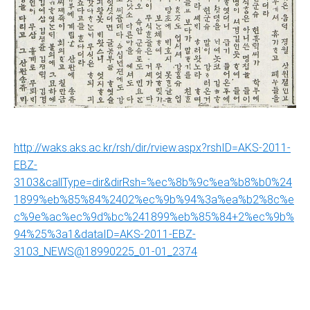
http://waks.aks.ac.kr/rsh/dir/rview.aspx?rshID=AKS-2011-
EBZ-
3103&callType=dir&dirRsh=%ec%8b%9c%ea%b8%b0%24
1899%eb%85%84%2402%ec%9b%94%3a%ea%b2%8c%e
c%9e%ac%ec%9d%bc%241899%eb%85%84+2%ec%9b%
94%25%3a1&dataID=AKS-2011-EBZ-
3103_NEWS@18990225_01-01_2374