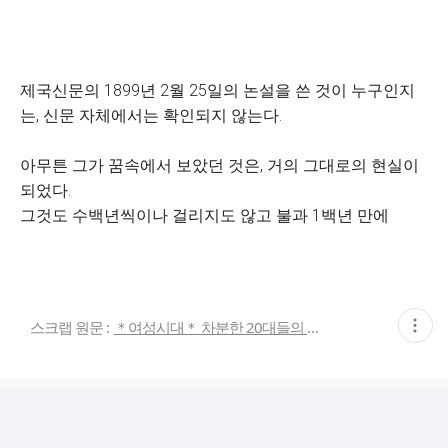
제국신문의 1899년 2월 25일의 논설을 쓴 것이 누구인지
는, 신문 자체에서는 확인되지 않는다.
아무튼 그가 꿈속에서 보았던 것은, 거의 그대로의 현실이
되었다.
그것도 수백년씩이나 걸리지도 않고 불과 1백년 만에
현
스크랩 원문 :
＊여성시대＊ 차분한 20대들의 알흠다운 공간
재
게
시
글
추
가
기
능