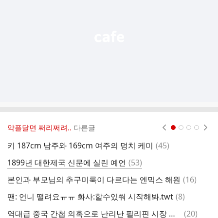
열
기
악플달면 쩌리쩌려..
다른글
현재페이지 1
2
3
4
댓
키 187cm 남주와 169cm 여주의 덩치 케미
(
45
)
박
글
댓
1899년 대한제국 신문에 실린 예언
(
53
)
카
글
댓
본인과 부모님의 추구미룩이 다르다는 엔믹스 해원
(
16
)
글
댓
팬: 언니 떨려요ㅠㅠ 화사:할수있쒀 시작해봐.twt
(
8
)
순
글
댓
역대급 중국 간첩 의혹으로 난리난 필리핀 시장 근황
(
20
)
언