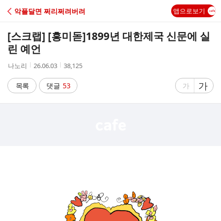
C
악플달면 쩌리쩌려버려
앱으로보기
A
[스크랩] [흥미돋]
1899년 대한제국 신문에 실
F
린 예언
작
작
조
나노리
26.06.03
38,125
E
성
성
회
자
시
수
글
가
글
목록
댓글
53
가
간
자
자
크
크
기
기
크
작
게
게