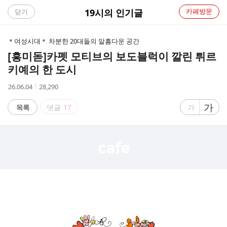
C
19시의 인기글
카페방문
닫기
A
＊여성시대＊ 차분한 20대들의 알흠다운 공간
F
[흥미돋]
카펫 모티브의 보도블럭이 깔린 튀르
키예의 한 도시
E
작
조
26.06.04
28,290
성
회
시
수
글
가
글
목록
댓글
17
가
간
자
자
크
크
기
기
크
작
게
게