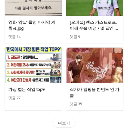
영화 '암살' 촬영 마지막 계
[오피셜] 옌스 카스트로프,
획표.jpg
어깨 수술 예정 / 몇 달간 이
탈
댓글
14
댓글
9
가장 힘든 직업 top9
작가가 캠핑을 한번도 안 가
봄
댓글
27
댓글
35
더보기