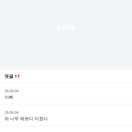
능
열
기
댓글
17
댓
작
26.06.04
글
성
이뻐
리
시
스
간
트
작
26.06.04
성
와 너무 예쁘다 미쳤다
시
간