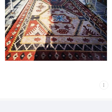
현
재
게
시
글
추
가
기