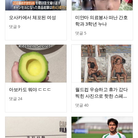
오사카에서 체포된 여성
미얀마 의료봉사 떠난 간호
학과 3학년 누나
댓글
9
댓글
5
아보카도 뭐야 ㄷㄷㄷ
월드컵 우승하고 휴가 갔다
찍힌 사진으로 핫한 스페인
댓글
24
축구선수 둘
댓글
40