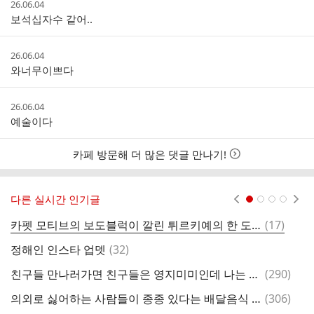
작
26.06.04
성
보석십자수 같어..
시
간
작
26.06.04
성
와너무이쁘다
시
간
작
26.06.04
성
예술이다
시
간
카페 방문해 더 많은 댓글 만나기!
다른 실시간 인기글
현재페이지 1
2
3
4
댓
카펫 모티브의 보도블럭이 깔린 튀르키예의 한 도시
(
17
)
신
글
댓
정해인 인스타 업뎃
(
32
)
와
글
댓
친구들 만나러가면 친구들은 영지미미인데 나는 always 은지룩임
(
290
)
L
글
댓
의외로 싫어하는 사람들이 종종 있다는 배달음식 b급상품 서비스 .jpg
(
306
)
어
글