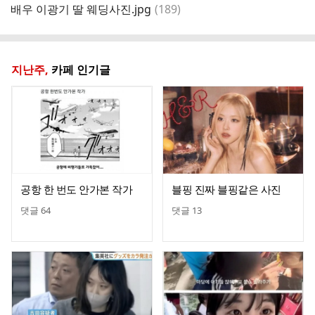
댓
배우 이광기 딸 웨딩사진.jpg
(
189
)
글
지난주,
카페 인기글
공항 한 번도 안가본 작가
블핑 진짜 블핑같은 사진
댓글
64
댓글
13