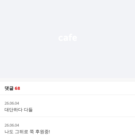
추
가
기
능
열
기
댓글
68
댓
작
26.06.04
글
성
대단하다 다들
리
시
스
간
트
작
26.06.04
성
나도 그뒤로 쭉 후원중!
시