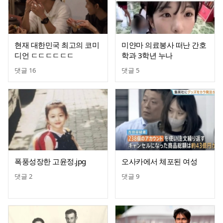
현재 대한민국 최고의 코미
미얀마 의료봉사 떠난 간호
디언 ㄷㄷㄷㄷㄷㄷ
학과 3학년 누나
댓글
16
댓글
5
폭풍성장한 고윤정.jpg
오사카에서 체포된 여성
댓글
2
댓글
9