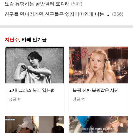
댓
요즘 유행하는 골반필러 효과래
(
542
)
[
글
댓
친구들 만나러가면 친구들은 영지미미인데 나는 always 은지룩임
(
356
)
생
글
지난주,
카페 인기글
고대 그리스 복식 입는법
블핑 진짜 블핑같은 사진
댓글
16
댓글
15