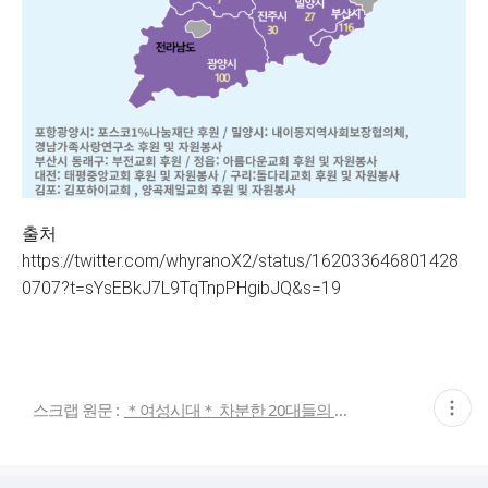
출처
https://twitter.com/whyranoX2/status/162033646801428
0707?t=sYsEBkJ7L9TqTnpPHgibJQ&s=19
현
스크랩 원문 :
＊여성시대＊ 차분한 20대들의 알흠다운 공간
재
게
시
글