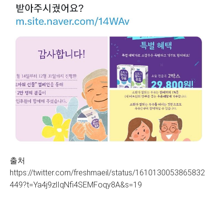
출처
https://twitter.com/freshmaeil/status/1610130053865832
449?t=Ya4j9zlIqNfi4SEMFoqy8A&s=19