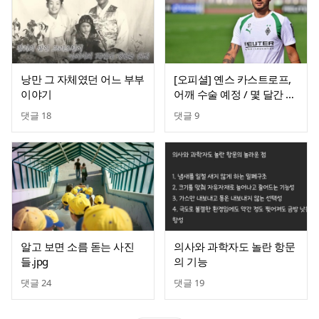
낭만 그 자체였던 어느 부부
[오피셜] 옌스 카스트로프,
이야기
어깨 수술 예정 / 몇 달간 이
탈
댓글
18
댓글
9
알고 보면 소름 돋는 사진
의사와 과학자도 놀란 항문
들.jpg
의 기능
댓글
24
댓글
19