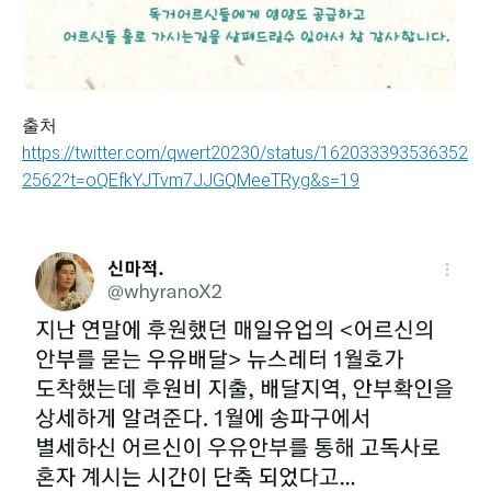
출처
https://twitter.com/qwert20230/status/162033393536352
2562?t=oQEfkYJTvm7JJGQMeeTRyg&s=19