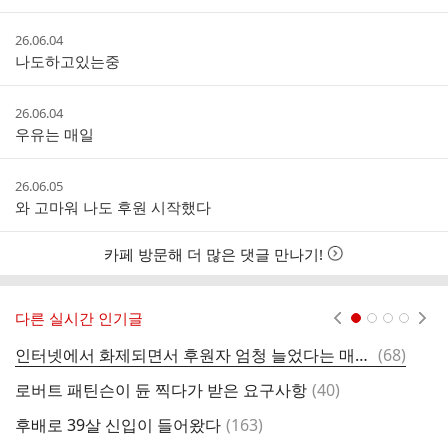
간
작
26.06.04
성
나도하고있는중
시
간
작
26.06.04
성
우유는 매일
시
간
작
26.06.05
성
와 고마워 나도 후원 시작했다
시
간
카페 방문해 더 많은 댓글 만나기!
다른 실시간 인기글
현재페이지 1
2
3
4
댓
인터넷에서 화제되면서 후원자 엄청 늘었다는 매일유업 우유안부
(
68
)
글
댓
로버트 패틴슨이 듄 찍다가 받은 요구사항
(
40
)
사
글
댓
후배로 39살 신입이 들어왔다
(
163
)
배
글