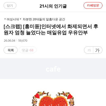
C
21시의 인기글
카페방문
닫기
A
＊여성시대＊ 차분한 20대들의 알흠다운 공간
F
[스크랩] [흥미돋]
인터넷에서 화제되면서 후
원자 엄청 늘었다는 매일유업 우유안부
E
작
조
26.06.04
59,670
성
회
시
수
글
가
글
목록
댓글
68
가
간
자
자
크
크
기
기
크
작
게
게