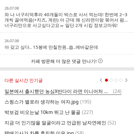
간
작
26.07.08
성
와 나 너구리덕후라 40개들이 박스로 사서 먹는데! 한번에 2~3
시
개씩 끓여먹음(+치즈, 계란) 아 근데 왜 신라면이랑 묶어서 팜...
간
너구리만으로 사고싶다고요ㅠ 일단 2개 시킴 정보고마워!
작
26.07.08
성
아 갖고 싶다.. 15봉에 만칠천원..씁..에바같은데
시
간
카페 방문해 더 많은 댓글 만나기!
다른 실시간 인기글
현재페이지 1
2
3
4
댓
일본에서 출시했던 농심X반다이 라면 미니어처 키링 한국에서도 정식 판ㅁㅐ
(
24
)
글
댓
스윙스가 별로라 생각하는 여자.jpg
(
195
)
글
댓
박보검 비오는날 10km 뛰고 난 몰골
(
227
)
삼
글
댓
지금 더 인기많을 얼굴이라고 언급된 남자연예인
(
52
)
글
댓
택배기사가 차를 후진한 이유.jpg
(
58
)
오