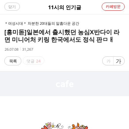
C
11시의 인기글
카페방문
닫기
A
＊여성시대＊ 차분한 20대들의 알흠다운 공간
F
[흥미돋]
일본에서 출시했던 농심X반다이 라
면 미니어처 키링 한국에서도 정식 판ㅁㅐ
E
작
조
26.07.08
31,267
성
회
시
수
글
가
글
목록
댓글
24
가
간
자
자
크
크
기
기
크
작
게
게