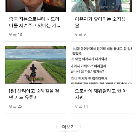
중국 자본으로부터 K-드라
이은지가 좋아하는 소지섭
마를 지켜주고 있다는 기업.
짤
jpg
댓글
13
댓글
9
[펌] 산티아고 순례길을 걷
오토바이 태워달라고 한 아
던 어느 유튜버
저씨
댓글
25
댓글
14
더보기