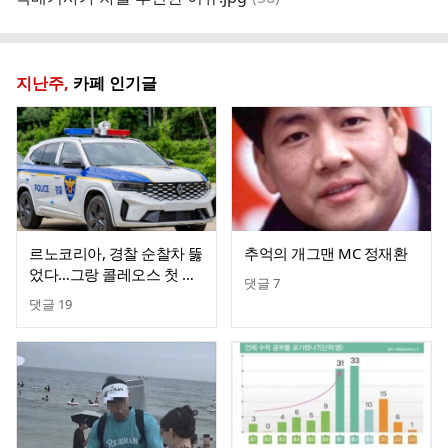
글
지난주,
카페 인기글
르노코리아, 경찰 순찰차 뚫
추억의 개그맨 MC 정재환
었다…그랑 콜레오스 첫 공
댓글
7
급
댓글
19