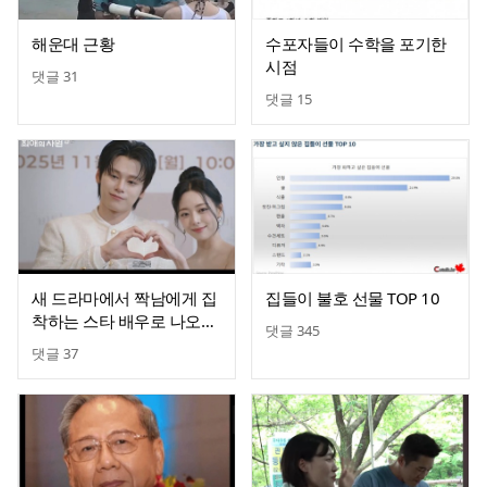
해운대 근황
수포자들이 수학을 포기한
시점
댓글
31
댓글
15
새 드라마에서 짝남에게 집
집들이 불호 선물 TOP 10
착하는 스타 배우로 나오는
댓글
345
있지 유나
댓글
37