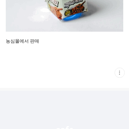
농심몰에서 판매
현
재
게
시
글
추
가
기
능
열
기